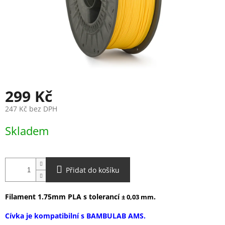
299 Kč
247 Kč bez DPH
Měrná
Skladem
cena:
Přidat do košíku
Filament 1.75mm PLA s tolerancí
.
± 0,03 mm
Cívka je kompatibilní s BAMBULAB AMS.