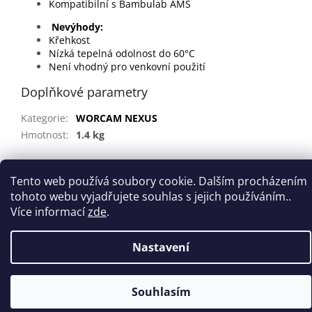
Kompatibilní s Bambulab AMS
Nevýhody:
Křehkost
Nízká tepelná odolnost do 60°C
Není vhodný pro venkovní použití
Doplňkové parametry
Kategorie
:
WORCAM NEXUS
Hmotnost
:
1.4 kg
Z
Tento web používá soubory cookie. Dalším procházením
á
tohoto webu vyjadřujete souhlas s jejich používáním..
Vytvořil Shoptet
p
Více informací
zde
.
a
t
Copyright 2026
WORCAM
. Všechna práva vyhrazena.
Nastavení
í
Souhlasím