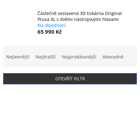
Částečně sestavená 3D tiskárna Original
Prusa XL s dvěmi nástrojovými hlavami
Na objednání
65 990 Kč
Ř
a
Nejlevnější
Nejdražší
Nejprodávanější
Abecedně
z
e
n
OTEVŘÍT FILTR
í
p
V
r
ý
o
p
d
i
u
s
k
p
t
r
ů