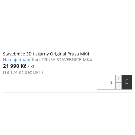
o
d
u
k
t
ů
Stavebnice 3D tiskárny Original Prusa MK4
Na objednání
Kód:
PRUSA STAVEBNICE-MK4
21 990 Kč
/ ks
(18 174 Kč bez DPH)