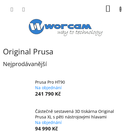
Přejít
NÁKUP
na
obsah
KOŠÍK
Original Prusa
Nejprodávanější
Prusa Pro HT90
Na objednání
241 790 Kč
Částečně sestavená 3D tiskárna Original
Prusa XL s pěti nástrojovými hlavami
Na objednání
94 990 Kč