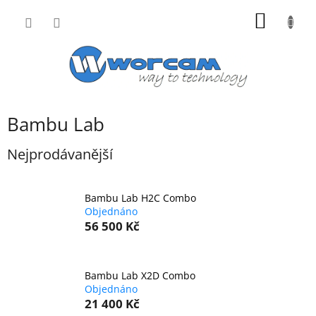
Přejít
NÁKUP
na
obsah
KOŠÍK
Bambu Lab
Nejprodávanější
Bambu Lab H2C Combo
Objednáno
56 500 Kč
Bambu Lab X2D Combo
Objednáno
21 400 Kč