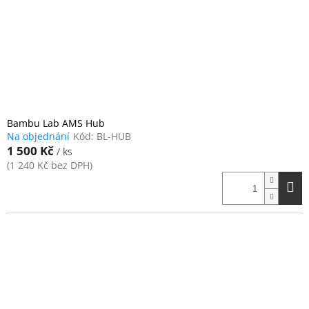
o
d
u
k
t
ů
Bambu Lab AMS Hub
Na objednání
Kód:
BL-HUB
1 500 Kč
/ ks
(1 240 Kč bez DPH)