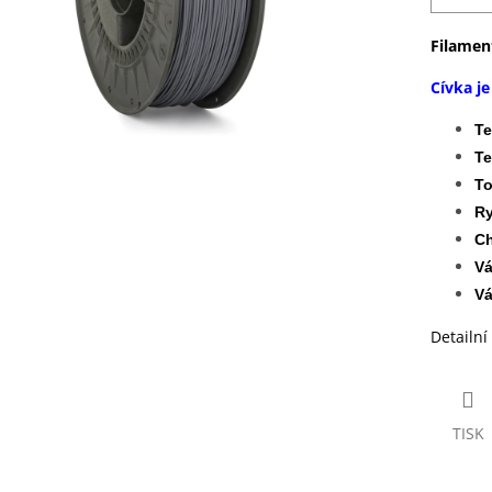
Filamen
Cívka j
T
Te
To
Ry
Ch
V
V
Detailní
TISK