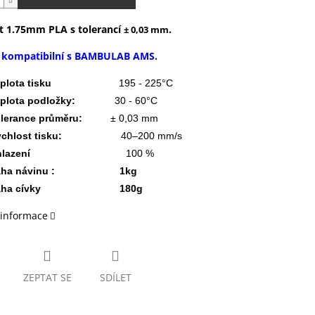
t 1.75mm PLA s tolerancí
.
± 0,03 mm
e kompatibilní s BAMBULAB AMS.
eplota tisku
195 - 225°C
plota podložky:
30 - 60°C
lerance průměru:
± 0,03 mm
chlost tisku:
40–200 mm/s
lazení
100 %
áha návinu : 1kg
áha cívky 180g
 informace
ZEPTAT SE
SDÍLET