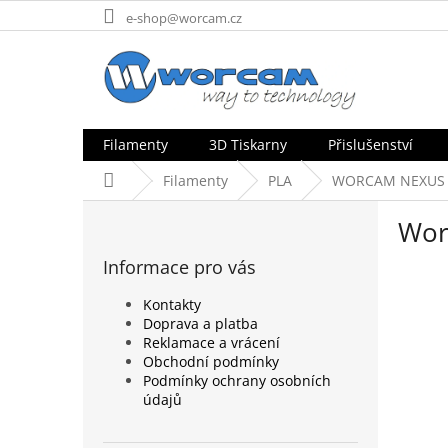
Přejít
e-shop@worcam.cz
na
obsah
Filamenty
3D Tiskarny
Přislušenství
Domů
Filamenty
PLA
WORCAM NEXUS
P
Wor
o
s
Informace pro vás
t
r
Kontakty
a
Doprava a platba
n
Reklamace a vrácení
n
Obchodní podmínky
Podmínky ochrany osobních
í
údajů
p
a