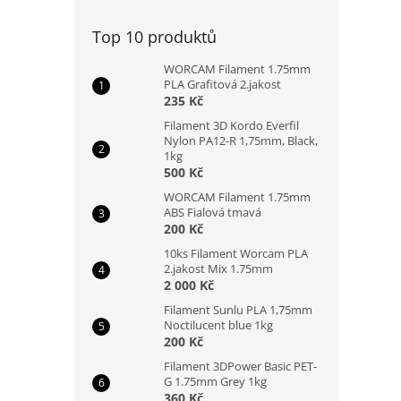
n
e
Top 10 produktů
l
WORCAM Filament 1.75mm
PLA Grafitová 2.jakost
235 Kč
Filament 3D Kordo Everfil
Nylon PA12-R 1,75mm, Black,
1kg
500 Kč
WORCAM Filament 1.75mm
ABS Fialová tmavá
200 Kč
10ks Filament Worcam PLA
2.jakost Mix 1.75mm
2 000 Kč
Filament Sunlu PLA 1,75mm
Noctilucent blue 1kg
200 Kč
Filament 3DPower Basic PET-
G 1.75mm Grey 1kg
360 Kč