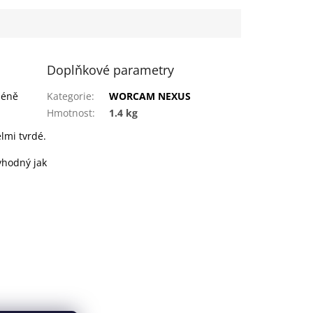
Doplňkové parametry
méně
Kategorie
:
WORCAM NEXUS
Hmotnost
:
1.4 kg
lmi tvrdé.
 vhodný jak
v