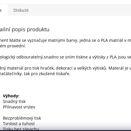
s
Diskuze
ailní popis produktu
ment Matte se vyznačuje matnými barvy, jedná se o PLA matriál v 
lém provední.
iologický odbouratelný,snadno se sním tiskne a výtisky z PLA jsou ve
ný materiál pro tisk hraček, dekorací a velkých výtisků. Materál je
začátečníky, tak pro zkušené tiskaře.
Výhody:
Snadný tisk
Přilnavost vrste
Bezproblémový tisk
Tvrdost a tuhost
Tisku bez zápachu