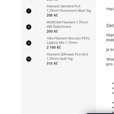
Filament Gembird PLA
Popi
1,75mm Fluorescent Blue 1kg
200 Kč
WORCAM Filament 1.75mm
Det
ABS Šedá tmavá
200 Kč
Fila
10ks Filament Worcam PETG
lesk
2.jakost Mix 1.75mm
2 100 Kč
Je b
Filament 3DPower PLA SILK
1.75mm Gold 1kg
Vhod
315 Kč
pro 