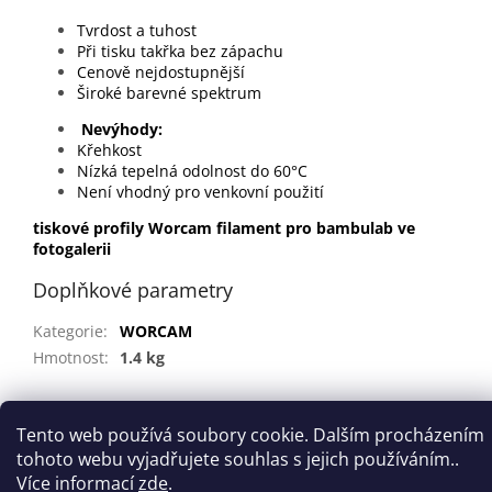
Tvrdost a tuhost
Při tisku takřka bez zápachu
Cenově nejdostupnější
Široké barevné spektrum
Nevýhody:
Křehkost
Nízká tepelná odolnost do 60°C
Není vhodný pro venkovní použití
tiskov​é profil​y ​Worcam filament pro bambulab ve
fotogalerii
Doplňkové parametry
Kategorie
:
WORCAM
Hmotnost
:
1.4 kg
Z
Tento web používá soubory cookie. Dalším procházením
á
tohoto webu vyjadřujete souhlas s jejich používáním..
Vytvořil Shoptet
p
Více informací
zde
.