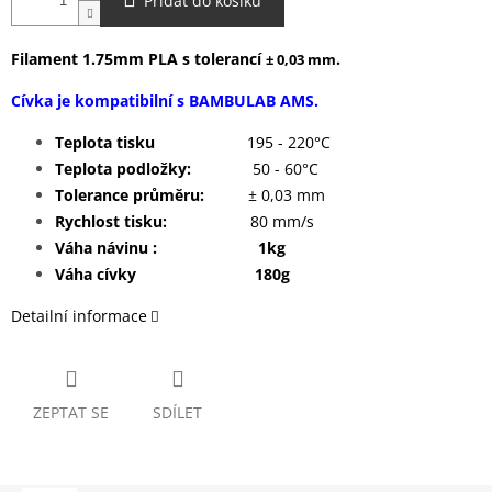
Přidat do košíku
Filament 1.75mm PLA s tolerancí
.
± 0,03 mm
Cívka je kompatibilní s BAMBULAB AMS.
Teplota tisku
195 - 220°C
Teplota podložky:
50 - 60°C
Tolerance průměru:
± 0,03 mm
Rychlost tisku:
80 mm/s
Váha návinu : 1kg
Váha cívky 180g
Detailní informace
ZEPTAT SE
SDÍLET