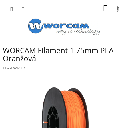
Přejít
NÁKUP
na
obsah
KOŠÍK
WORCAM Filament 1.75mm PLA
Oranžová
PLA-FWM13