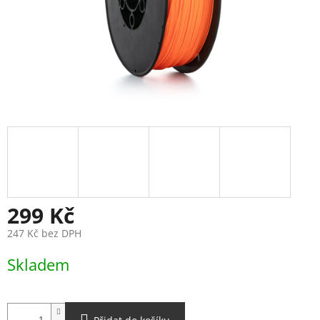
299 Kč
247 Kč bez DPH
Měrná
Skladem
cena: