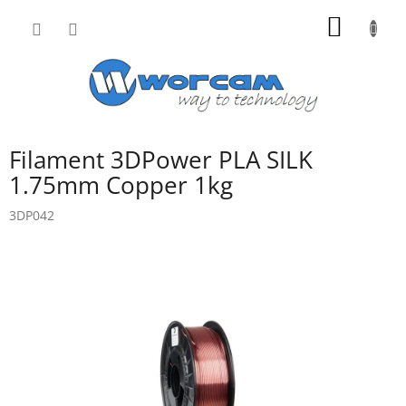
Přejít
NÁKUP
na
obsah
KOŠÍK
Filament 3DPower PLA SILK
1.75mm Copper 1kg
3DP042