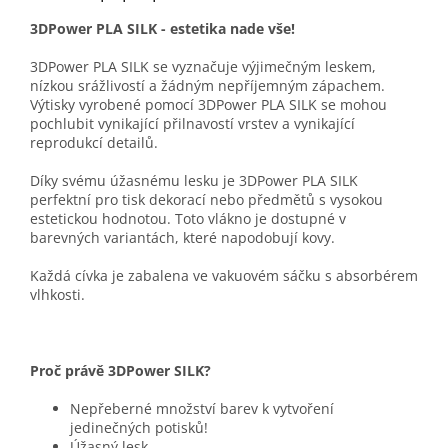
3DPower PLA SILK - estetika nade vše!
3DPower PLA SILK se vyznačuje výjimečným leskem,
nízkou srážlivostí a žádným nepříjemným zápachem.
Výtisky vyrobené pomocí 3DPower PLA SILK se mohou
pochlubit vynikající přilnavostí vrstev a vynikající
reprodukcí detailů.
Díky svému úžasnému lesku je 3DPower PLA SILK
perfektní pro tisk dekorací nebo předmětů s vysokou
estetickou hodnotou. Toto vlákno je dostupné v
barevných variantách, které napodobují kovy.
Každá cívka je zabalena ve vakuovém sáčku s absorbérem
vlhkosti.
Proč právě 3DPower SILK?
Nepřeberné množství barev k vytvoření
jedinečných potisků!
Úžasný lesk