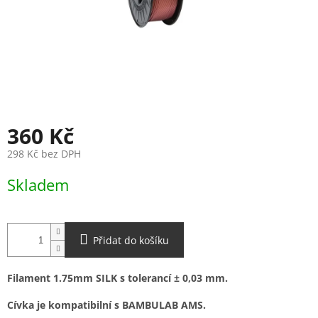
360 Kč
298 Kč bez DPH
Měrná
Skladem
cena:
Přidat do košíku
Filament 1.75mm SILK s tolerancí ± 0,03 mm.
Cívka je kompatibilní s BAMBULAB AMS.