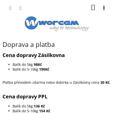
Přejít
NÁKUP
na
obsah
KOŠÍK
Doprava a platba
Cena dopravy Zá
silkovna
Balík do 5kg
98Kč
Balík do 5-10kg
190Kč
Platba převodem zdarma nebo dobírka u Z
ásilkovny
cena
30 Kč.
Cena dopravy
PPL
Balík do 5kg
136 Kč
Balík do 5-10kg
154 Kč