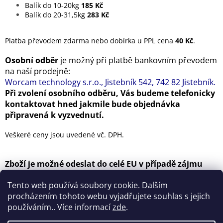
Balík do 10-20kg
185 Kč
Balík do 20-31,5kg
283 Kč
Platba převodem zdarma nebo dobírka u
PPL
cena
40 Kč
.
Osobní odběr
je možný při platbě bankovním převodem
na naší prodejně:
Worcam technology s.r.o., Jistebník 542, 742 82 Jistebník.
Při zvolení osobního odběru, Vás budeme telefonicky
kontaktovat hned jakmile bude objednávka
připravená k vyzvednutí.
Veškeré ceny jsou uvedené vč. DPH.
Zboží je možné odeslat do celé EU v případě zájmu
nás kontaktujte na e-mail
kurecka@worcam.cz
.
Tento web používá soubory cookie. Dalším
Telefonní kontakt : +420739901365
procházením tohoto webu vyjadřujete souhlas s jejich
používáním.. Více informací
zde
.
Z