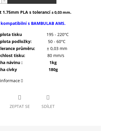
t 1.75mm PLA s tolerancí
.
± 0,03 mm
e kompatibilní s BAMBULAB AMS.
eplota tisku
195 - 220°C
plota podložky:
50 - 60°C
lerance průměru:
± 0,03 mm
chlost tisku:
80 mm/s
áha návinu : 1kg
áha cívky 180g
 informace
ZEPTAT SE
SDÍLET