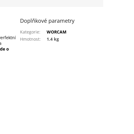
Doplňkové parametry
Kategorie
:
WORCAM
Perfektní
Hmotnost
:
1.4 kg
a
de o
k