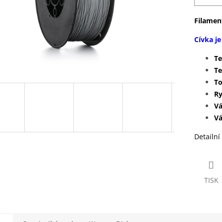
Filamen
Cívka j
T
Te
To
Ry
V
V
Detailní
TISK