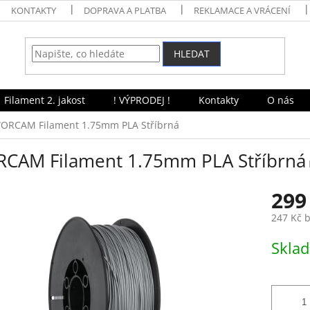
KONTAKTY
DOPRAVA A PLATBA
REKLAMACE A VRÁCENÍ
HLEDAT
Filament 2. jakost
! VÝPRODEJ !
Kontakty
O nás
ORCAM Filament 1.75mm PLA Stříbrná
CAM Filament 1.75mm PLA Stříbrná
299
247 Kč 
Měrná
Skla
cena: