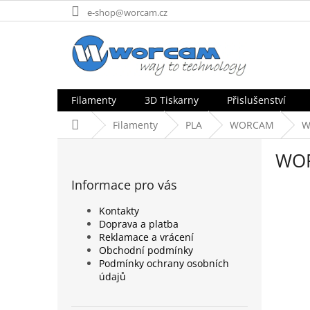
Přejít
e-shop@worcam.cz
na
obsah
Filamenty
3D Tiskarny
Přislušenství
Domů
Filamenty
PLA
WORCAM
W
P
WOR
o
s
Informace pro vás
t
r
Kontakty
a
Doprava a platba
n
Reklamace a vrácení
n
Obchodní podmínky
Podmínky ochrany osobních
í
údajů
p
a