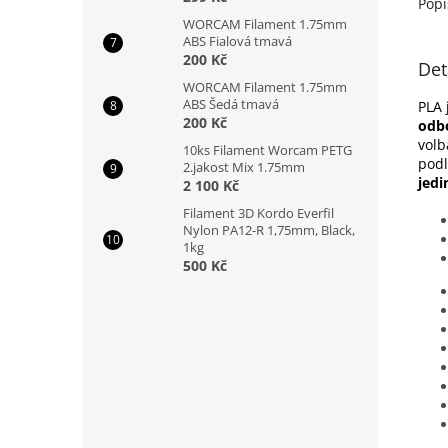
Popi
WORCAM Filament 1.75mm
ABS Fialová tmavá
200 Kč
Det
WORCAM Filament 1.75mm
ABS Šedá tmavá
PLA 
200 Kč
odbo
volb
10ks Filament Worcam PETG
podl
2.jakost Mix 1.75mm
jedi
2 100 Kč
Filament 3D Kordo Everfil
Nylon PA12-R 1,75mm, Black,
1kg
500 Kč