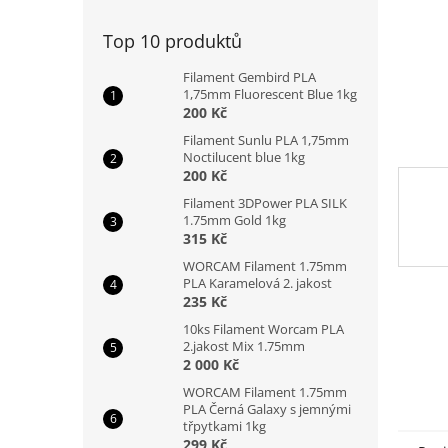
n
e
Top 10 produktů
l
Filament Gembird PLA
1,75mm Fluorescent Blue 1kg
200 Kč
Filament Sunlu PLA 1,75mm
Noctilucent blue 1kg
200 Kč
Filament 3DPower PLA SILK
1.75mm Gold 1kg
315 Kč
WORCAM Filament 1.75mm
PLA Karamelová 2. jakost
235 Kč
10ks Filament Worcam PLA
2.jakost Mix 1.75mm
2 000 Kč
WORCAM Filament 1.75mm
PLA Černá Galaxy s jemnými
třpytkami 1kg
299 Kč