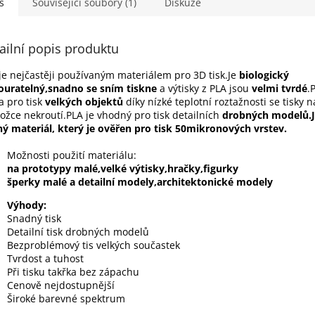
s
Související soubory (1)
Diskuze
ailní popis produktu
je nejčastěji používaným materiálem pro 3D tisk.Je
biologický
uratelný,snadno se sním tiskne
a výtisky z PLA jsou
velmi tvrdé
.
a pro tisk
velkých objektů
díky nízké teplotní roztažnosti se tisky n
ožce nekroutí.PLA je vhodný pro tisk detailních
drobných modelů.J
ný materiál, který je ověřen pro tisk 50mikronových vrstev.
Možnosti použití materiálu:
na prototypy malé,velké výtisky,hračky,figurky
šperky malé a detailní modely,architektonické modely
Výhody:
Snadný tis
Detailní tisk drobných modelů
Bezproblémový tis velkých součastek
Tvrdost a tuhost
Při tisku takřka bez zápachu
Cenově nejdostupnější
Široké barevné spektrum