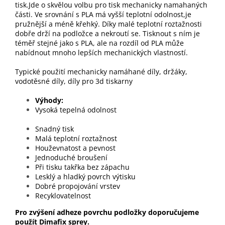
tisk.Jde o skvělou volbu pro tisk mechanicky namahaných
části. Ve srovnání s PLA má vyšší teplotní odolnost,je
pružnější a méně křehký. Díky malé teplotní roztažnosti
dobře drží na podložce a nekroutí se. Tisknout s ním je
téměř stejné jako s PLA, ale na rozdíl od PLA může
nabídnout mnoho lepších mechanických vlastností.
Typické použití mechanicky namáhané díly, držáky,
vodotěsné díly, díly pro 3d tiskarny
Výhody
Vysoká tepelná odolnost
Snadný tisk
Malá teplotní roztažnost
Houževnatost a pevnost
Jednoduché broušení
Při tisku takřka bez zápachu
Lesklý a hladký povrch výtisku
Dobré propojování vrstev
Recyklovatelnost
Pro zvýšení adheze povrchu podložky doporučujeme
použít Dimafix sprey.