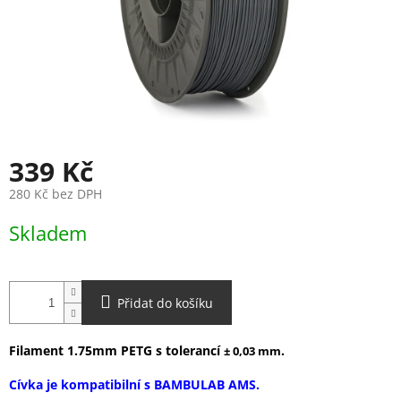
339 Kč
280 Kč bez DPH
Měrná
Skladem
cena:
Přidat do košíku
Filament 1.75mm PETG s tolerancí
.
± 0,03 mm
Cívka je kompatibilní s BAMBULAB AMS.