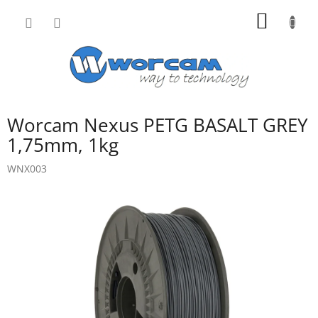
Přejít
NÁKUP
na
obsah
KOŠÍK
Worcam Nexus PETG BASALT GREY
1,75mm, 1kg
WNX003