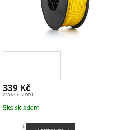
339 Kč
280 Kč bez DPH
Měrná
5ks skladem
cena: