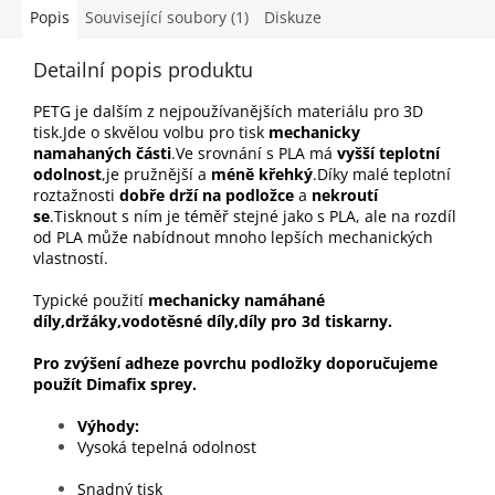
Popis
Související soubory (1)
Diskuze
Detailní popis produktu
PETG je dalším z nejpoužívanějších materiálu pro 3D
tisk.Jde o skvělou volbu pro tisk
mechanicky
namahaných části
.Ve srovnání s PLA má
vyšší teplotní
odolnost
,je pružnější a
méně křehký
.Díky malé teplotní
roztažnosti
dobře drží na podložce
a
nekroutí
se
.Tisknout s ním je téměř stejné jako s PLA, ale na rozdíl
od PLA může nabídnout mnoho lepších mechanických
vlastností.
Typické použití
mechanicky namáhané
díly,držáky,vodotěsné díly,díly pro 3d tiskarny.
Pro zvýšení adheze povrchu podložky doporučujeme
použít Dimafix sprey.
Výhody
Vysoká tepelná odolnost
Snadný tisk