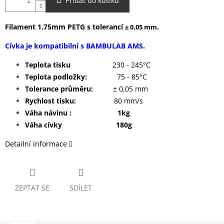
Přidat do košíku
Filament 1.75mm PETG s tolerancí
.
± 0,05 mm
Cívka je kompatibilní s BAMBULAB AMS.
Teplota tisku
230 - 245°C
Teplota podložky:
75 - 85°C
Tolerance průměru:
± 0,05 mm
Rychlost tisku:
80 mm/s
Váha návinu : 1kg
Váha cívky 180g
Detailní informace
ZEPTAT SE
SDÍLET