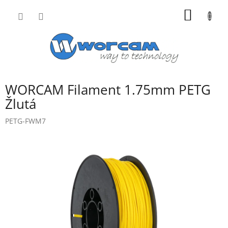
Přejít
NÁKUP
na
obsah
KOŠÍK
WORCAM Filament 1.75mm PETG
Žlutá
PETG-FWM7