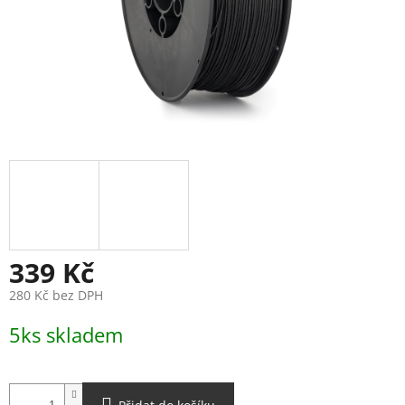
339 Kč
280 Kč bez DPH
Měrná
5ks skladem
cena: