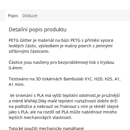
Popis
Diskuze
Detailní popis produktu
PETG Glitter je materiál na bázi PETG s příměsí vysoce
lesklých částic, výsledkem je matný povrch s jemnými
stříbrnými částicemi.
Částice jsou navženy pro bezproblémový tisk s tryskou
0,4mm.
Testováno na 3D tiskárnách Bambulab X1C, H2D, H2S, A1,
A1 mini.
Ve srovnání s PLA má vyšší teplotní odolnost,je pružnější
a méně křehký.Díky malé teplotní roztažnosti dobře drží
na podložce a nekroutí se.Tisknout s ním je téměř stejné
jako s PLA, ale na rozdíl od PLA může nabídnout mnoho
lepších mechanických vlastností.
Typické použití mechanicky namáhané