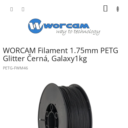
Přejít
NÁKUP
na
obsah
KOŠÍK
WORCAM Filament 1.75mm PETG
Glitter Černá, Galaxy1kg
PETG-FWM46