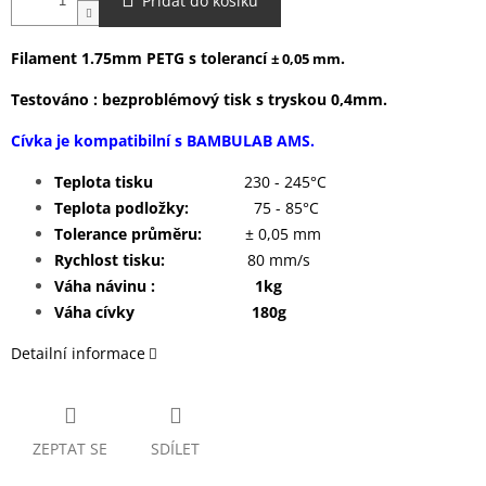
Přidat do košíku
Filament 1.75mm PETG s tolerancí
.
± 0,05 mm
Testováno : bezproblémový tisk s tryskou 0,4mm.
Cívka je kompatibilní s BAMBULAB AMS.
Teplota tisku
230 - 245°C
Teplota podložky:
75 - 85°C
Tolerance průměru:
± 0,05 mm
Rychlost tisku:
80 mm/s
Váha návinu : 1kg
Váha cívky 180g
Detailní informace
ZEPTAT SE
SDÍLET