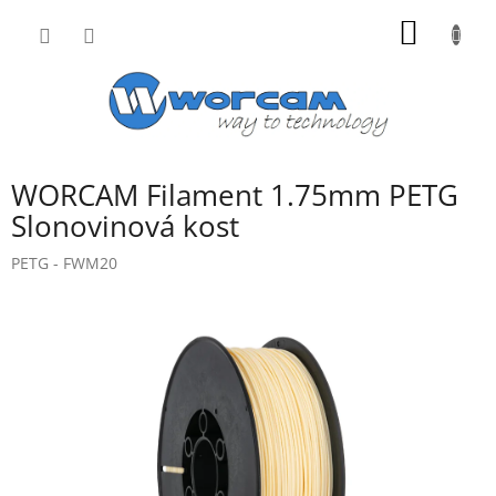
Přejít
NÁKUP
na
obsah
KOŠÍK
WORCAM Filament 1.75mm PETG
Slonovinová kost
PETG - FWM20