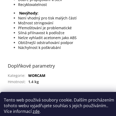
Recyklovatelnost
Nevýhody:
Není vhodný pro tisk malých částí
Možnost stringování
Přemošťování je problematické
Silná přilnavost k podložce
Nelze vyhladit acetonem jako ABS
Obtižnejší odstraňování podpor
Náchylnost k poškrabání
Doplňkové parametry
Kategorie
:
WORCAM
Hmotnost
:
1.4 kg
Z
Tento web používá soubory cookie. Dalším procházením
á
tohoto webu vyjadřujete souhlas s jejich používáním..
Vytvořil Shoptet
p
Více informací
zde
.
a