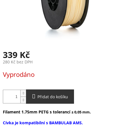
339 Kč
280 Kč bez DPH
Měrná
Vyprodáno
cena:
Přidat do košíku
Filament 1.75mm PETG s tolerancí
.
± 0,05 mm
Cívka je kompatibilní s BAMBULAB AMS.