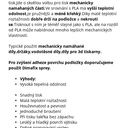
tisk.Jde o skvělou volbu pro tisk
mechanicky
namahaných části
.Ve srovnání s PLA má
vyšší teplotní
odolnost
,je pružnější a
méně křehký
.Díky malé teplotní
roztažnosti
dobře drží na podložce
a
nekroutí
se
.Tisknout s ním je téměř stejné jako s PLA, ale na rozdíl
od PLA může nabídnout mnoho lepších mechanických
vlastností.
Typické použití
mechanicky namáhané
díly,držáky,vodotěsné díly,díly pro 3d tiskarny.
Pro zvýšení adheze povrchu podložky doporučujeme
použít Dimafix sprey.
Výhody
Vysoká tepelná odolnost
Snadný tisk
Malá teplotní roztažnost
Houževnatost a pevnost
Jednoduché broušení
Při tisku takřka bez zápachu
Lesklý a hladký povrch výtisku
Dobré propojování vrstev