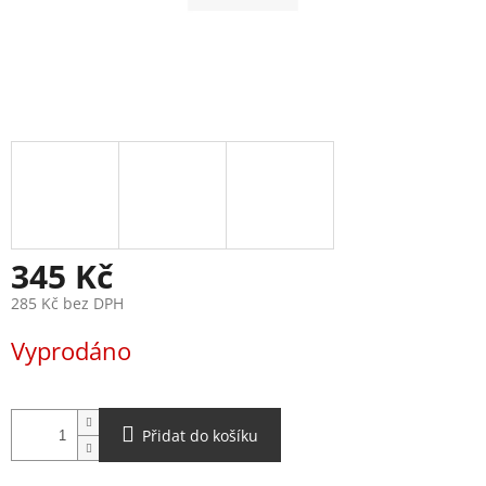
345 Kč
285 Kč bez DPH
Měrná
Vyprodáno
cena:
Přidat do košíku