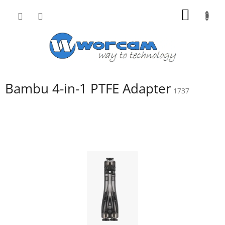
Přejít
NÁKUP
na
obsah
KOŠÍK
Bambu 4-in-1 PTFE Adapter
1737