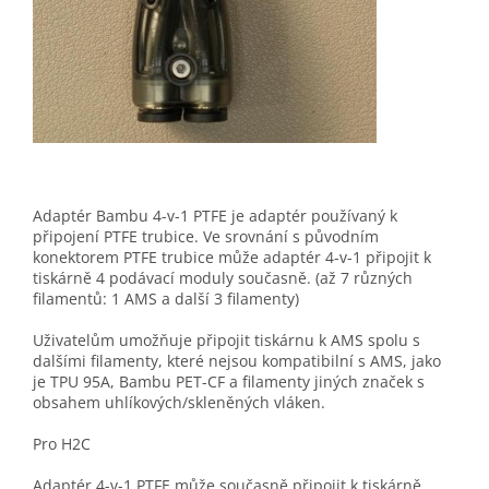
Adaptér Bambu 4-v-1 PTFE je adaptér používaný k
připojení PTFE trubice. Ve srovnání s původním
konektorem PTFE trubice může adaptér 4-v-1 připojit k
tiskárně 4 podávací moduly současně. (až 7 různých
filamentů: 1 AMS a další 3 filamenty)
Uživatelům umožňuje připojit tiskárnu k AMS spolu s
dalšími filamenty, které nejsou kompatibilní s AMS, jako
je TPU 95A, Bambu PET-CF a filamenty jiných značek s
obsahem uhlíkových/skleněných vláken.
Pro H2C
Adaptér 4-v-1 PTFE může současně připojit k tiskárně