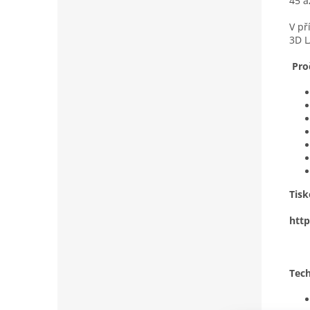
45 a
V př
3D 
Proč
Tisk
htt
Tech