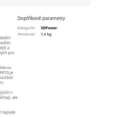
Doplňkové parametry
Kategorie
:
3DPower
Hmotnost
:
1.4 kg
ideální
edevším
ější a
ných pro
dobrou
 PETG je
součástí
em.
jících s
čínají, ale
i teplotě