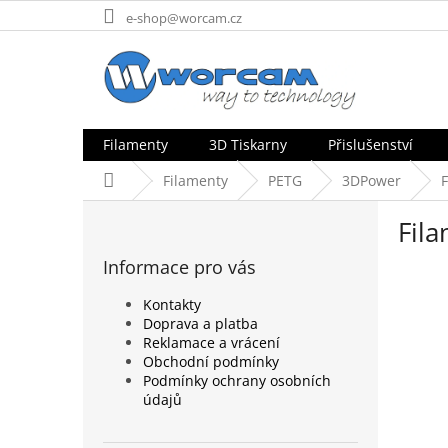
Přejít
e-shop@worcam.cz
na
obsah
Filamenty
3D Tiskarny
Přislušenství
Domů
Filamenty
PETG
3DPower
P
Fil
o
s
Informace pro vás
t
r
Kontakty
a
Doprava a platba
n
Reklamace a vrácení
n
Obchodní podmínky
Podmínky ochrany osobních
í
údajů
p
a