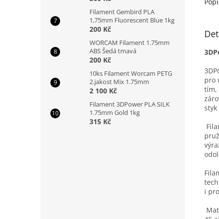
Popi
Filament Gembird PLA
1,75mm Fluorescent Blue 1kg
200 Kč
Det
WORCAM Filament 1.75mm
ABS Šedá tmavá
3DPo
200 Kč
3DPo
10ks Filament Worcam PETG
pro 
2.jakost Mix 1.75mm
tím,
2 100 Kč
záro
Filament 3DPower PLA SILK
styk
1.75mm Gold 1kg
315 Kč
Fila
pruž
výra
odol
Fila
tech
i pr
Mate