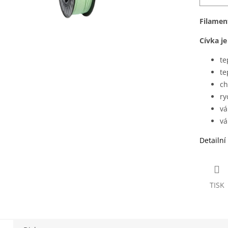
Filamen
Cívka j
te
te
ch
ry
vá
vá
Detailní
TISK