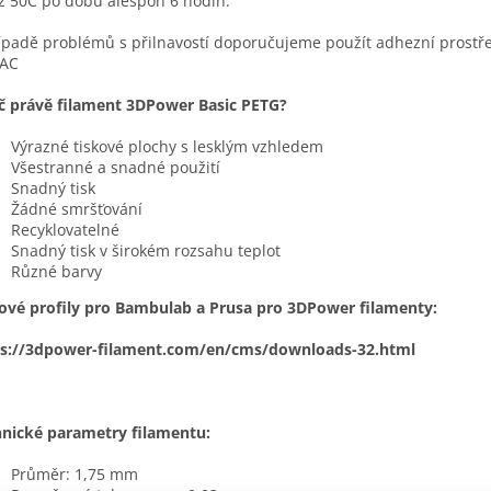
ž 50C po dobu alespoň 6 hodin.
ípadě problémů s přilnavostí doporučujeme použít adhezní prostř
LAC
 právě filament 3DPower Basic PETG?
Výrazné tiskové plochy s lesklým vzhledem
Všestranné a snadné použití
Snadný tisk
Žádné smršťování
Recyklovatelné
Snadný tisk v širokém rozsahu teplot
Různé barvy
ové profily pro Bambulab a Prusa pro 3DPower filamenty:
ps://3dpower-filament.com/en/cms/downloads-32.html
nické parametry filamentu:
Průměr: 1,75 mm