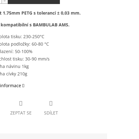
t 1.75mm PETG s tolerancí ± 0,03 mm.
e kompatibilní s BAMBULAB AMS.
plota tisku: 230-250°C
plota podložky: 60-80 °C
lazení: 50-100%
chlost tisku: 30-90 mm/s
ha návinu 1kg
ha cívky 210g
 informace
ZEPTAT SE
SDÍLET