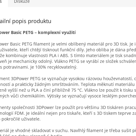
s
Diskuze
ailní popis produktu
wer Basic PETG – komplexní využití
wer Basic PETG filament je velmi oblíbený materiál pro 3D tisk. Je 
uživatele, kteří chtějí tisknout funkční díly. Jeho obliba je dána př
 že kombinuje vlastnosti PLA i ABS. S tímto materiálem je tisk snadn
veň je mechanicky odolný. Vlákno PETG se vyrábí ze složek schvále
 s potravinami. Je 100% recyklovatelný.
ment 3DPower PETG se vyznačuje vysokou rázovou houževnatostí, 
ností a prakticky žádným smršťováním. Teplota měknutí materiálu
zně vyšší než u PLA a činí přibližně 75 °C. Vlákno lze použít k tisku 
ných vůči chemikáliím. Výtisky se vyznačují vysoce lesklým povrch
menty společnosti 3DPower lze použít pro většinu 3D tiskáren pracu
nologií FDM. Je ideální nejen pro tiskaře, kteří s 3D tiskem teprve za
o pokročilé uživatele.
riál je vhodné skladovat v suchu. Navlhlý filament je třeba sušit př