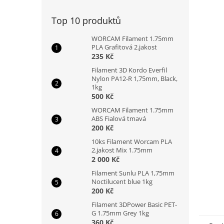
n
e
Top 10 produktů
l
WORCAM Filament 1.75mm
PLA Grafitová 2.jakost
235 Kč
Filament 3D Kordo Everfil
Nylon PA12-R 1,75mm, Black,
1kg
500 Kč
WORCAM Filament 1.75mm
ABS Fialová tmavá
200 Kč
10ks Filament Worcam PLA
2.jakost Mix 1.75mm
2 000 Kč
Filament Sunlu PLA 1,75mm
Noctilucent blue 1kg
200 Kč
Filament 3DPower Basic PET-
G 1.75mm Grey 1kg
360 Kč