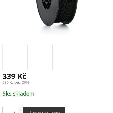
339 Kč
280 Kč bez DPH
Měrná
5ks skladem
cena: