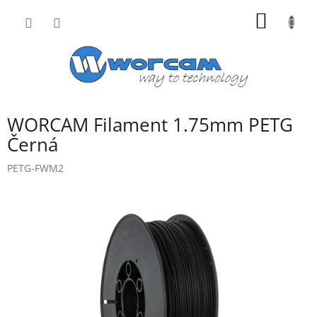
Přejít
NÁKUP
na
obsah
KOŠÍK
WORCAM Filament 1.75mm PETG
Černá
PETG-FWM2