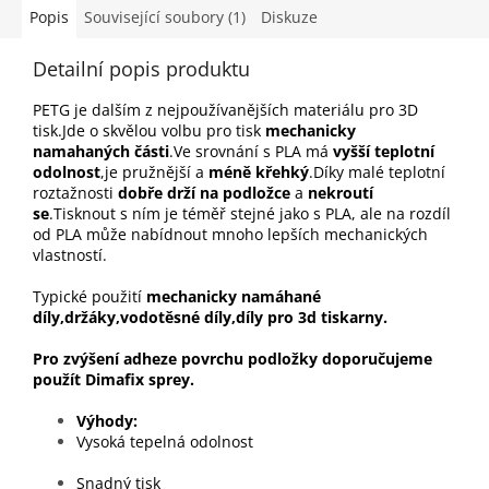
Popis
Související soubory (1)
Diskuze
Detailní popis produktu
PETG je dalším z nejpoužívanějších materiálu pro 3D
tisk.Jde o skvělou volbu pro tisk
mechanicky
namahaných části
.Ve srovnání s PLA má
vyšší teplotní
odolnost
,je pružnější a
méně křehký
.Díky malé teplotní
roztažnosti
dobře drží na podložce
a
nekroutí
se
.Tisknout s ním je téměř stejné jako s PLA, ale na rozdíl
od PLA může nabídnout mnoho lepších mechanických
vlastností.
Typické použití
mechanicky namáhané
díly,držáky,vodotěsné díly,díly pro 3d tiskarny.
Pro zvýšení adheze povrchu podložky doporučujeme
použít Dimafix sprey.
Výhody
Vysoká tepelná odolnost
Snadný tisk