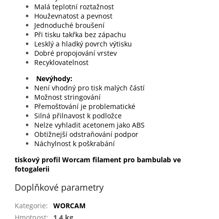
Malá teplotní roztažnost
Houževnatost a pevnost
Jednoduché broušení
Při tisku takřka bez zápachu
Lesklý a hladký povrch výtisku
Dobré propojování vrstev
Recyklovatelnost
Nevýhody:
Není vhodný pro tisk malých částí
Možnost stringování
Přemošťování je problematické
Silná přilnavost k podložce
Nelze vyhladit acetonem jako ABS
Obtižnejší odstraňování podpor
Náchylnost k poškrabání
tiskov​ý profil​ ​Worcam filament pro bambulab ve
fotogalerii
Doplňkové parametry
Kategorie
:
WORCAM
Hmotnost
:
1.4 kg