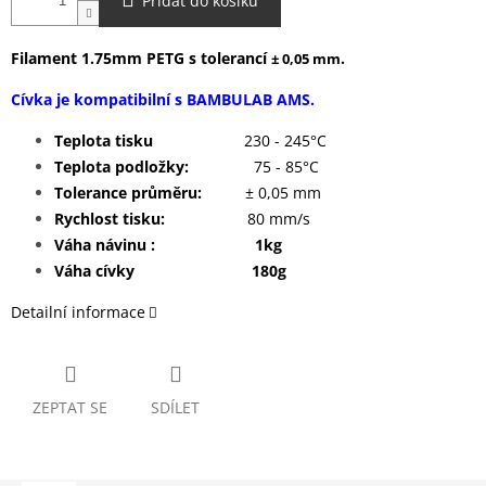
Přidat do košíku
Filament 1.75mm PETG s tolerancí
.
± 0,05 mm
Cívka je kompatibilní s BAMBULAB AMS.
Teplota tisku
230 - 245°C
Teplota podložky:
75 - 85°C
Tolerance průměru:
± 0,05 mm
Rychlost tisku:
80 mm/s
Váha návinu : 1kg
Váha cívky 180g
Detailní informace
ZEPTAT SE
SDÍLET