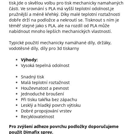
tisk.Jde o skvělou volbu pro tisk mechanicky namahaných
části. Ve srovnání s PLA má vyšší teplotní odolnost,je
pružnější a méně křehký. Díky malé teplotní roztažnosti
dobře drží na podložce a nekroutí se. Tisknout s ním je
téměř stejné jako s PLA, ale na rozdíl od PLA může
nabídnout mnoho lepších mechanických vlastností.
Typické použití mechanicky namáhané díly, držáky,
vodotěsné díly, díly pro 3d tiskarny
Výhody
Vysoká tepelná odolnost
Snadný tisk
Malá teplotní roztažnost
Houževnatost a pevnost
Jednoduché broušení
Při tisku takřka bez zápachu
Lesklý a hladký povrch výtisku
Dobré propojování vrstev
Recyklovatelnost
Pro zvýšení adheze povrchu podložky doporučujeme
použít Dimafix sprey.