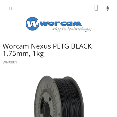
Přejít
NÁKUP
na
obsah
KOŠÍK
Worcam Nexus PETG BLACK
1,75mm, 1kg
WNX001