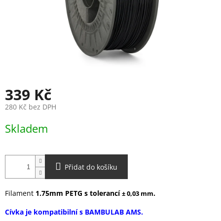
339 Kč
280 Kč bez DPH
Měrná
Skladem
cena:
Přidat do košíku
Filament
1.75mm PETG s tolerancí
.
± 0,03 mm
Cívka je kompatibilní s BAMBULAB AMS.