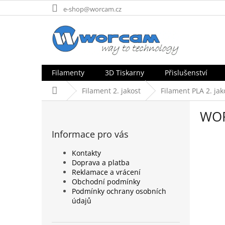
Přejít
e-shop@worcam.cz
na
obsah
Filamenty
3D Tiskarny
Přislušenství
Domů
Filament 2. jakost
Filament PLA 2. jak
P
WOR
o
s
Informace pro vás
t
r
Kontakty
a
Doprava a platba
n
Reklamace a vrácení
n
Obchodní podmínky
Podmínky ochrany osobních
í
údajů
p
a