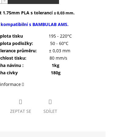
t 1.75mm PLA s tolerancí
.
± 0,03 mm
e kompatibilní s BAMBULAB AMS.
eplota tisku
195 - 220°C
plota podložky:
50 - 60°C
lerance průměru:
± 0,03 mm
chlost tisku:
80 mm/s
áha návinu : 1kg
áha cívky 180g
 informace
ZEPTAT SE
SDÍLET