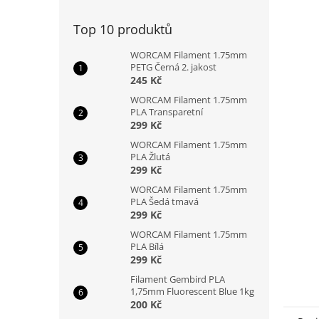
n
e
Top 10 produktů
l
WORCAM Filament 1.75mm
PETG Černá 2. jakost
245 Kč
WORCAM Filament 1.75mm
PLA Transparetní
299 Kč
WORCAM Filament 1.75mm
PLA Žlutá
299 Kč
WORCAM Filament 1.75mm
PLA Šedá tmavá
299 Kč
WORCAM Filament 1.75mm
PLA Bílá
299 Kč
Filament Gembird PLA
1,75mm Fluorescent Blue 1kg
200 Kč