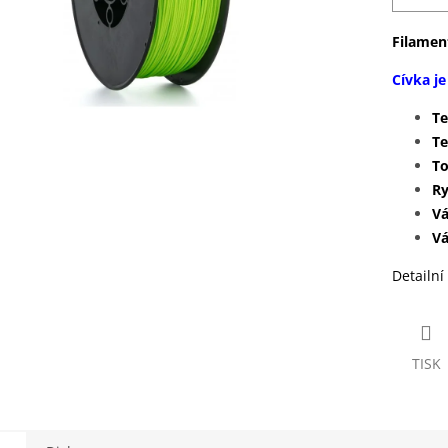
Filamen
Cívka j
T
Te
To
Ry
V
V
Detailní
TISK