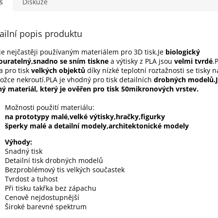
s
Diskuze
ailní popis produktu
je nejčastěji používaným materiálem pro 3D tisk.Je
biologický
uratelný,snadno se sním tiskne
a výtisky z PLA jsou
velmi tvrdé
.
a pro tisk
velkých objektů
díky nízké teplotní roztažnosti se tisky n
ožce nekroutí.PLA je vhodný pro tisk detailních
drobných modelů.J
ný materiál, který je ověřen pro tisk 50mikronových vrstev.
Možnosti použití materiálu:
na prototypy malé,velké výtisky,hračky,figurky
šperky malé a detailní modely,architektonické modely
Výhody:
Snadný tis
Detailní tisk drobných modelů
Bezproblémový tis velkých součastek
Tvrdost a tuhost
Při tisku takřka bez zápachu
Cenově nejdostupnější
Široké barevné spektrum