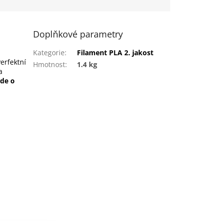
Doplňkové parametry
Kategorie
:
Filament PLA 2. jakost
Perfektní
Hmotnost
:
1.4 kg
a
de o
k