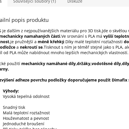
s
Související soubory (1)
Diskuze
ailní popis produktu
 je dalším z nejpoužívanějších materiálu pro 3D tisk.Jde o skvělou
mechanicky namahaných části
.Ve srovnání s PLA má
vyšší teplotn
lnost
,je pružnější a
méně křehký
.Díky malé teplotní roztažnosti
do
podložce
a
nekroutí se
.Tisknout s ním je téměř stejné jako s PLA, al
íl od PLA může nabídnout mnoho lepších mechanických vlastností.
cké použití
mechanicky namáhané díly,držáky,vodotěsné díly,díly
arny.
zvýšení adheze povrchu podložky doporučujeme použít Dimafix 
Výhody:
Vysoká tepelná odolnost
Snadný tisk
Malá teplotní roztažnost
Houževnatost a pevnost
Jednoduché broušení