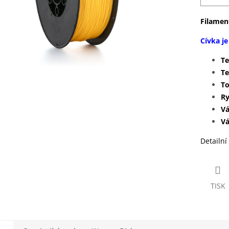
Filamen
Cívka j
T
Te
To
Ry
V
V
Detailní
TISK