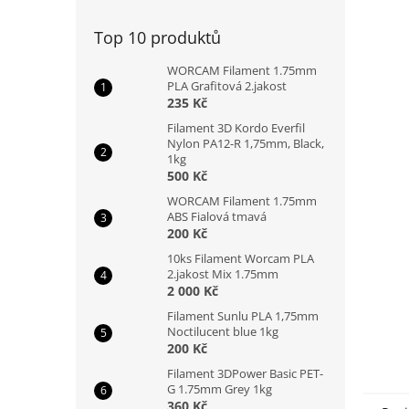
n
e
Top 10 produktů
l
WORCAM Filament 1.75mm
PLA Grafitová 2.jakost
235 Kč
Filament 3D Kordo Everfil
Nylon PA12-R 1,75mm, Black,
1kg
500 Kč
WORCAM Filament 1.75mm
ABS Fialová tmavá
200 Kč
10ks Filament Worcam PLA
2.jakost Mix 1.75mm
2 000 Kč
Filament Sunlu PLA 1,75mm
Noctilucent blue 1kg
200 Kč
Filament 3DPower Basic PET-
G 1.75mm Grey 1kg
360 Kč