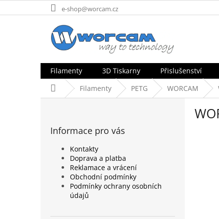
Přejít
e-shop@worcam.cz
na
obsah
Filamenty
3D Tiskarny
Přislušenství
Domů
Filamenty
PETG
WORCAM
P
WOR
o
s
Informace pro vás
t
r
Kontakty
a
Doprava a platba
n
Reklamace a vrácení
n
Obchodní podmínky
Podmínky ochrany osobních
í
údajů
p
a