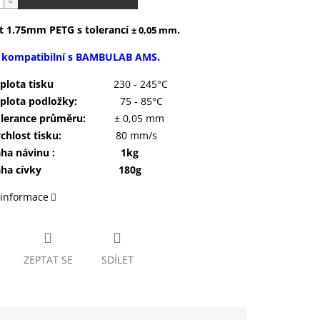
t 1.75mm PETG s tolerancí
.
± 0,05 mm
e kompatibilní s BAMBULAB AMS.
eplota tisku
230 - 245°C
plota podložky:
75 - 85°C
lerance průměru:
± 0,05 mm
chlost tisku:
80 mm/s
áha návinu : 1kg
áha cívky 180g
 informace
ZEPTAT SE
SDÍLET