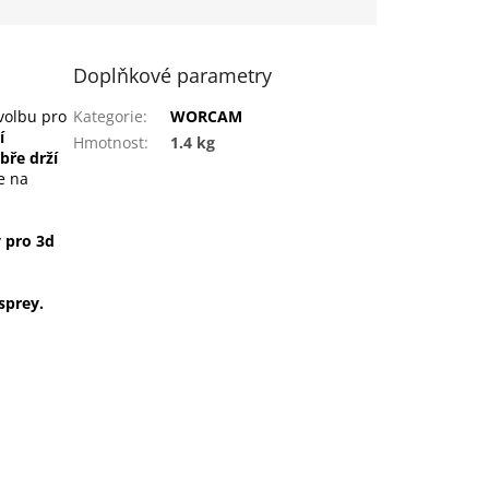
Doplňkové parametry
 volbu pro
Kategorie
:
WORCAM
í
Hmotnost
:
1.4 kg
bře drží
e na
 pro 3d
sprey.