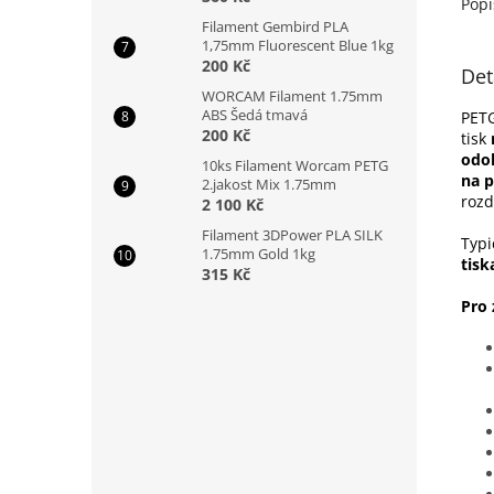
Popi
Filament Gembird PLA
1,75mm Fluorescent Blue 1kg
200 Kč
Det
WORCAM Filament 1.75mm
ABS Šedá tmavá
PETG
200 Kč
tisk
odo
10ks Filament Worcam PETG
na 
2.jakost Mix 1.75mm
rozd
2 100 Kč
Filament 3DPower PLA SILK
Typi
1.75mm Gold 1kg
tisk
315 Kč
Pro 