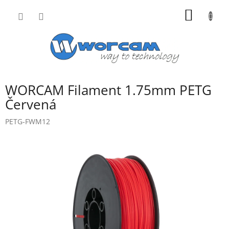
Přejít
NÁKUP
na
obsah
KOŠÍK
WORCAM Filament 1.75mm PETG
Červená
PETG-FWM12