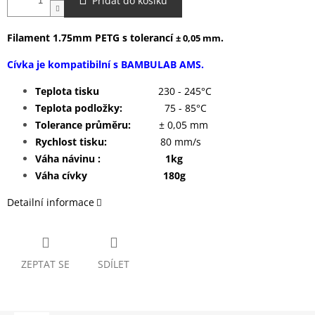
Přidat do košíku
Filament 1.75mm PETG s tolerancí
.
± 0,05 mm
Cívka je kompatibilní s BAMBULAB AMS.
Teplota tisku
230 - 245°C
Teplota podložky:
75 - 85°C
Tolerance průměru:
± 0,05 mm
Rychlost tisku:
80 mm/s
Váha návinu : 1kg
Váha cívky 180g
Detailní informace
ZEPTAT SE
SDÍLET