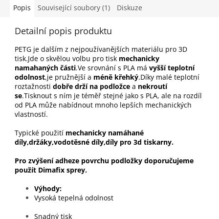
Popis
Související soubory (1)
Diskuze
Detailní popis produktu
PETG je dalším z nejpoužívanějších materiálu pro 3D
tisk.Jde o skvělou volbu pro tisk
mechanicky
namahaných části
.Ve srovnání s PLA má
vyšší teplotní
odolnost
,je pružnější a
méně křehký
.Díky malé teplotní
roztažnosti
dobře drží na podložce
a
nekroutí
se
.Tisknout s ním je téměř stejné jako s PLA, ale na rozdíl
od PLA může nabídnout mnoho lepších mechanických
vlastností.
Typické použití
mechanicky namáhané
díly,držáky,vodotěsné díly,díly pro 3d tiskarny.
Pro zvýšení adheze povrchu podložky doporučujeme
použít Dimafix sprey.
Výhody
Vysoká tepelná odolnost
Snadný tisk