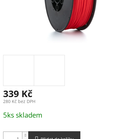
339 Kč
280 Kč bez DPH
Měrná
5ks skladem
cena: