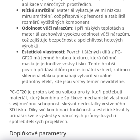
aplikace v náročných prostředích.
Nízké smrštění
: Materiál vykazuje velmi nízkou
míru smrštění, což přispívá k přesnosti a stabilitě
rozměrů vytištěných komponent.
Odolnost vůči nárazům
: I při nízkých teplotách si
materiál zachovává vysokou odolnost vůči nárazům,
což zajišťuje bezpečnost a spolehlivost hotových
výrobků.
Estetické vlastnosti
: Povrch tištěných dílů z PC-
GF20 má jemně hrubou texturu, která účinně
maskuje jednotlivé vrstvy tisku. Tento hrubší
povrch přidává dílům profesionální vzhled, zatímco
skleněná vlákna pomáhají vytvořit vizuálně
jednotný efekt, kde jsou vrstvy téměř neviditelné.
PC-GF20 je proto skvělou volbou pro ty, kteří potřebují
materiál, který kombinuje špičkové mechanické vlastnosti
s výjimečnou schopností skrývat nedostatky vrstveného
3D tisku. Díky své kombinaci funkčnosti a estetické kvality
přináší skvělé výsledky v náročných průmyslových i
spotřebitelských projektech.
Doplňkové parametry