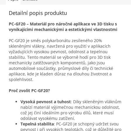
Detailní popis produktu
PC-GF20 – Materiál pro náročné aplikace ve 3D tisku s
vynikajícími mechanickými a estetickými vlastnostmi
PC-GF20 je směs polykarbonátu zesíleného 20%
skleněnými vlákny, navržená pro využití v aplikacích
vyžadujících vysokou pevnost, odolnost a tepelnou
stabilitu. Tento materiál se výborně hodí pro 3D tisk
mechanicky zatěžovaných komponentů, jako jsou
automobilové součástky, průmyslové díly či technické
aplikace, kde je kladen důraz na dlouhou životnost a
spolehlivost.
Proč zvolit PC-GF20?
Vysoká pevnost a tuhost
: Díky skleněným vláknům
nabízí materiál výjimečnou mechanickou odolnost,
což jej činí ideálním pro výrobu dílů, které musí
odolávat vysokému zatížení.
Tepelná stabilita
: PC-GF20 je schopný udržet svou
pevnost i při vysokých teplotách, což je důležité pro