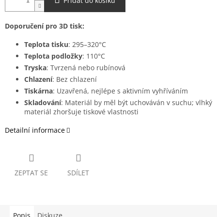
Přidat do košíku
Doporučení pro 3D tisk:
Teplota tisku
: 295–320°C
Teplota podložky
: 110°C
Tryska
: Tvrzená nebo rubínová
Chlazení
: Bez chlazení
Tiskárna
: Uzavřená, nejlépe s aktivním vyhříváním
Skladování
: Materiál by měl být uchováván v suchu; vlhký
materiál zhoršuje tiskové vlastnosti
Detailní informace
ZEPTAT SE
SDÍLET
Popis
Diskuze