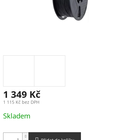
1 349 Kč
1 115 Kč bez DPH
Měrná
Skladem
cena: