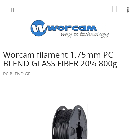
Přejít
NÁKUP
na
obsah
KOŠÍK
Worcam filament 1,75mm PC
BLEND GLASS FIBER 20% 800g
PC BLEND GF