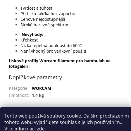
Tvrdost a tuhost
Při tisku takřka bez zápachu
Cenově nejdostupnější
Široké barevné spektrum
Nevýhody:
Křehkost
Nízká tepelná odolnost do 60°C
Není vhodný pro venkovní použití
tiskov​é profil​y ​Worcam filament pro bambulab ve
fotogalerii
Doplňkové parametry
Kategorie
:
WORCAM
Hmotnost
:
1.4 kg
Z
Tento web používá soubory cookie. Dalším procházením
á
tohoto webu vyjadřujete souhlas s jejich používáním..
Vytvořil Shoptet
p
Více informací
zde
.