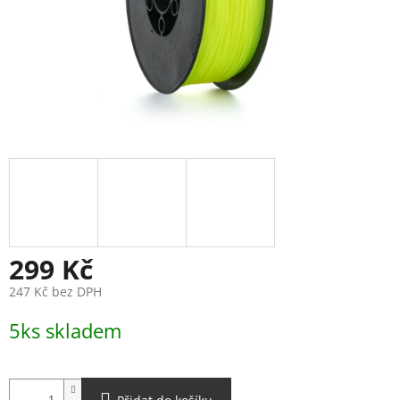
299 Kč
247 Kč bez DPH
Měrná
5ks skladem
cena: