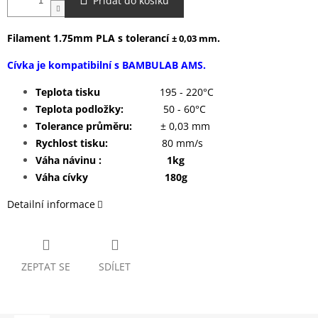
Přidat do košíku
Filament 1.75mm PLA s tolerancí
.
± 0,03 mm
Cívka je kompatibilní s BAMBULAB AMS.
Teplota tisku
195 - 220°C
Teplota podložky:
50 - 60°C
Tolerance průměru:
± 0,03 mm
Rychlost tisku:
80 mm/s
Váha návinu : 1kg
Váha cívky 180g
Detailní informace
ZEPTAT SE
SDÍLET