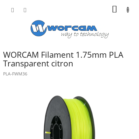
Přejít
NÁKUP
na
obsah
KOŠÍK
WORCAM Filament 1.75mm PLA
Transparent citron
PLA-FWM36