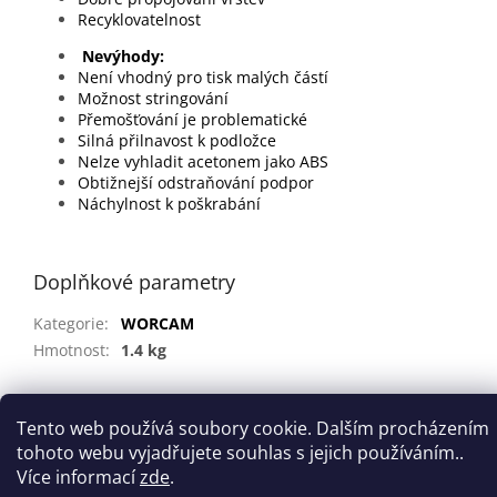
Recyklovatelnost
Nevýhody:
Není vhodný pro tisk malých částí
Možnost stringování
Přemošťování je problematické
Silná přilnavost k podložce
Nelze vyhladit acetonem jako ABS
Obtižnejší odstraňování podpor
Náchylnost k poškrabání
Doplňkové parametry
Kategorie
:
WORCAM
Hmotnost
:
1.4 kg
Z
Tento web používá soubory cookie. Dalším procházením
á
tohoto webu vyjadřujete souhlas s jejich používáním..
Vytvořil Shoptet
p
Více informací
zde
.
a