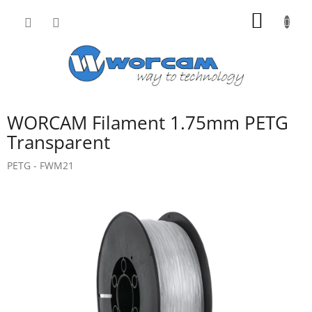
Přejít
NÁKUP
na
obsah
KOŠÍK
WORCAM Filament 1.75mm PETG
Transparent
PETG - FWM21