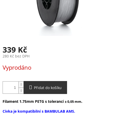
339 Kč
280 Kč bez DPH
Měrná
Vyprodáno
cena:
Přidat do košíku
Filament 1.75mm PETG s tolerancí
.
± 0,05 mm
Cívka je kompatibilní s BAMBULAB AMS.