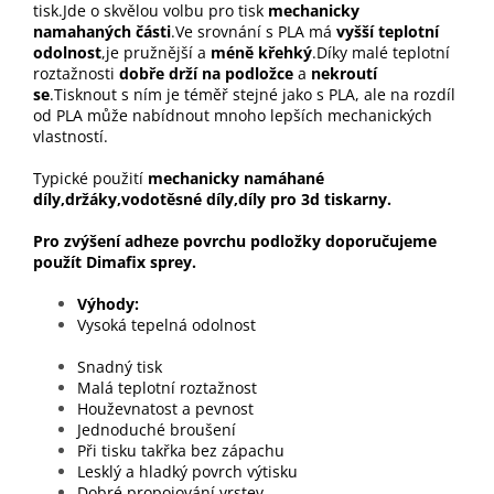
tisk.Jde o skvělou volbu pro tisk
mechanicky
namahaných části
.Ve srovnání s PLA má
vyšší teplotní
odolnost
,je pružnější a
méně křehký
.Díky malé teplotní
roztažnosti
dobře drží na podložce
a
nekroutí
se
.Tisknout s ním je téměř stejné jako s PLA, ale na rozdíl
od PLA může nabídnout mnoho lepších mechanických
vlastností.
Typické použití
mechanicky namáhané
díly,držáky,vodotěsné díly,díly pro 3d tiskarny.
Pro zvýšení adheze povrchu podložky doporučujeme
použít Dimafix sprey.
Výhody
Vysoká tepelná odolnost
Snadný tisk
Malá teplotní roztažnost
Houževnatost a pevnost
Jednoduché broušení
Při tisku takřka bez zápachu
Lesklý a hladký povrch výtisku
Dobré propojování vrstev