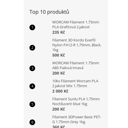
n
e
Top 10 produktů
l
WORCAM Filament 1.75mm
PLA Grafitová 2.jakost
235 Kč
Filament 3D Kordo Everfil
Nylon PA12-R 1,75mm, Black,
1kg
500 Kč
WORCAM Filament 1.75mm
ABS Fialová tmavá
200 Kč
10ks Filament Worcam PLA
2.jakost Mix 1.75mm
2 000 Kč
Filament Sunlu PLA 1,75mm
Noctilucent blue 1kg
200 Kč
Filament 3DPower Basic PET-
G 1.75mm Grey 1kg
360 Kč