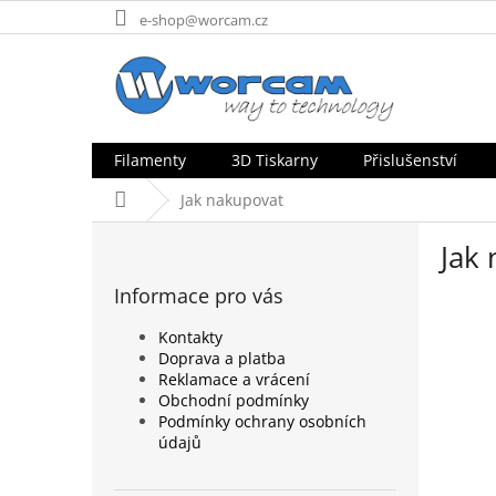
Přejít
e-shop@worcam.cz
na
obsah
Filamenty
3D Tiskarny
Přislušenství
Domů
Jak nakupovat
P
Jak
o
s
Informace pro vás
t
r
Kontakty
a
Doprava a platba
n
Reklamace a vrácení
n
Obchodní podmínky
Podmínky ochrany osobních
í
údajů
p
a