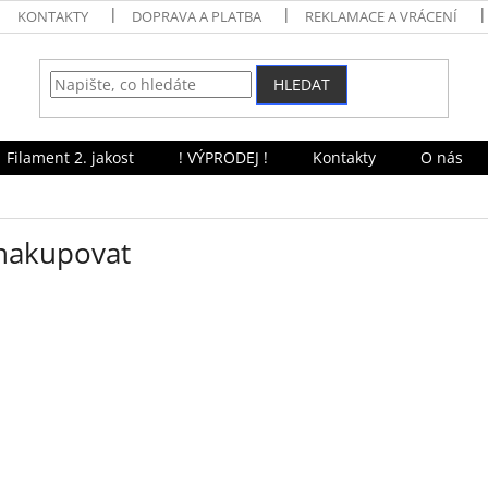
KONTAKTY
DOPRAVA A PLATBA
REKLAMACE A VRÁCENÍ
HLEDAT
Filament 2. jakost
! VÝPRODEJ !
Kontakty
O nás
 nakupovat