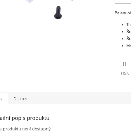
Balení o
To
Šr
Šr
Ma
TISK
s
Diskuze
ailní popis produktu
s produktu není dostupný