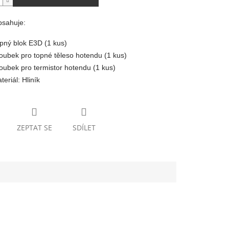
bsahuje:
pný blok E3D (1 kus)
oubek pro topné těleso hotendu (1 kus)
oubek pro termistor hotendu (1 kus)
teriál: Hliník
ZEPTAT SE
SDÍLET