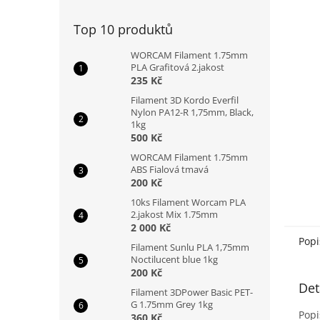
n
e
Top 10 produktů
l
WORCAM Filament 1.75mm
PLA Grafitová 2.jakost
235 Kč
Filament 3D Kordo Everfil
Nylon PA12-R 1,75mm, Black,
1kg
500 Kč
WORCAM Filament 1.75mm
ABS Fialová tmavá
200 Kč
10ks Filament Worcam PLA
2.jakost Mix 1.75mm
2 000 Kč
Popi
Filament Sunlu PLA 1,75mm
Noctilucent blue 1kg
200 Kč
Det
Filament 3DPower Basic PET-
G 1.75mm Grey 1kg
Popi
360 Kč