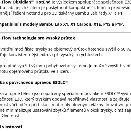
h Flow ObXidian™ HotEnd
je výsledkem spolupráce společností E3
u Lab, jejichž cílem je poskytnout kompaktnější, lehčí a předevší
nnější řešení hotendu pro 3D tiskárny Bambu Lab řady X1 a P1.
patibilní s modely Bambu Lab X1, X1 Carbon, X1E, P1S a P1P.
 Flow technologie pro vysoký průtok
 vnitřní modifikaci trysky se objemový průtok hotendu zvýšil o 60 %
šťuje konzistentnější extruzi při vysokých rychlostech.
pro plné využití výkonu pohybového systému je možné zvýšit hrani
otu objemového průtoku ve sliceru.
ska s povrchovou úpravou E3DLC™
ka a topné těleso jsou opatřeny speciálním povlakem E3DLC™ vyvi
ečností E3D, který tryskám dodává nepřilnavé vlastnosti a zajišťuje 
nost vůči oděru při tisku s materiály plněnými vlákny. Inovativní po
ně minimalizuje usazování zbytků filamentů v okolí trysky, čímž zaj
í životnost.
í vlastnosti