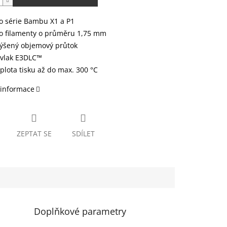
o série Bambu X1 a P1
o filamenty o průměru 1,75 mm
ýšený objemový průtok
vlak E3DLC™
plota tisku až do max. 300 °C
 informace
ZEPTAT SE
SDÍLET
Doplňkové parametry