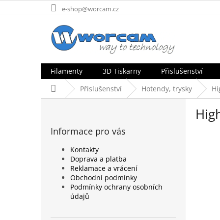
Přejít
e-shop@worcam.cz
na
obsah
Filamenty
3D Tiskarny
Přislušenství
Domů
Přislušenství
Hotendy, trysky
Hi
P
Hig
o
s
Informace pro vás
t
r
Kontakty
a
Doprava a platba
n
Reklamace a vrácení
n
Obchodní podmínky
Podmínky ochrany osobních
í
údajů
p
a