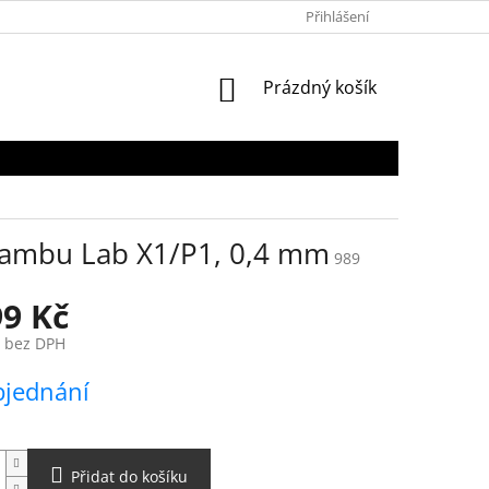
OBCHODNÍ PODMÍNKY
PODMÍNKY OCHRANY OSOBNÍCH ÚDAJŮ
Přihlášení
NÁKUPNÍ
Prázdný košík
KOŠÍK
Bambu Lab X1/P1, 0,4 mm
989
99 Kč
č bez DPH
bjednání
Přidat do košíku