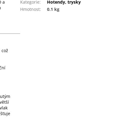
D a
Kategorie
:
Hotendy, trysky
m
Hmotnost
:
0.1 kg
, což
ční
nutým
větší
vlak
išťuje