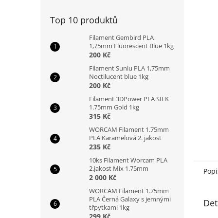
n
e
Top 10 produktů
l
Filament Gembird PLA
1,75mm Fluorescent Blue 1kg
200 Kč
Filament Sunlu PLA 1,75mm
Noctilucent blue 1kg
200 Kč
Filament 3DPower PLA SILK
1.75mm Gold 1kg
315 Kč
WORCAM Filament 1.75mm
PLA Karamelová 2. jakost
235 Kč
10ks Filament Worcam PLA
2.jakost Mix 1.75mm
Popi
2 000 Kč
WORCAM Filament 1.75mm
PLA Černá Galaxy s jemnými
Det
třpytkami 1kg
299 Kč