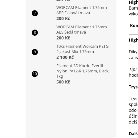
Hig
WORCAM Filament 1.75mm
Bamb
ABS Fialová tmavá
výko
200 Kč
Kom
WORCAM Filament 1.75mm
ABS Šedá tmavá
200 Kč
High
10ks Filament Worcam PETG
2.jakost Mix 1.75mm
Díky
2 100 Kč
zaji
Filament 3D Kordo Everfil
Tip:
Nylon PA12-R 1,75mm, Black,
hodn
1kg
500 Kč
Try
Trys
spol
odol
účin
delš
Dalš