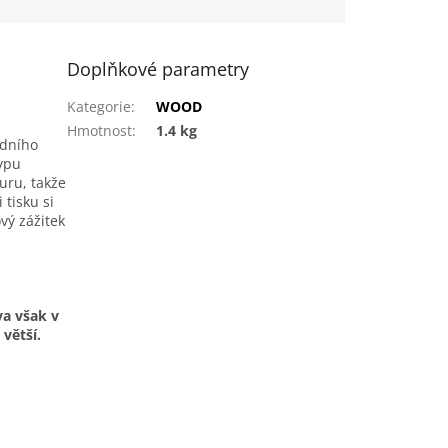
Doplňkové parametry
Kategorie
:
WOOD
Hmotnost
:
1.4 kg
odního
typu
uru, takže
 tisku si
vý zážitek
a však v
větší.