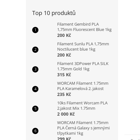
n
e
Top 10 produktů
l
Filament Gembird PLA
1,75mm Fluorescent Blue 1kg
200 Kč
Filament Sunlu PLA 1,75mm
Noctilucent blue 1kg
200 Kč
Filament 3DPower PLA SILK
1.75mm Gold 1kg
315 Kč
WORCAM Filament 1.75mm
PLA Karamelová 2. jakost
235 Kč
10ks Filament Worcam PLA
2.jakost Mix 1.75mm
2 000 Kč
WORCAM Filament 1.75mm
PLA Černá Galaxy s jemnými
třpytkami 1kg
299 Kč