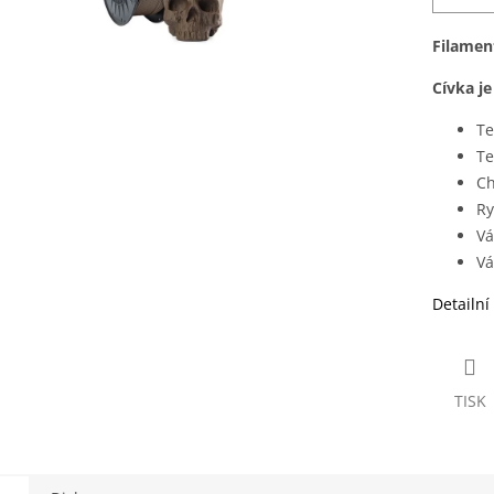
Filamen
Cívka j
Te
Te
Ch
Ry
Vá
Vá
Detailní
TISK