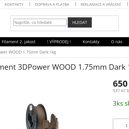
KONTAKTY
DOPRAVA A PLATBA
REKLAMACE A VRÁCENÍ
HLEDAT
Filament 2. jakost
! VÝPRODEJ !
Kontakty
O nás
ower WOOD 1.75mm Dark 1kg
ament 3DPower WOOD 1.75mm Dark 
650
537 Kč 
Měrná
3ks 
cena: