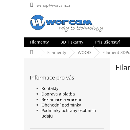
Přejít
e-shop@worcam.cz
na
obsah
Filamenty
3D Tiskarny
Přislušenství
Domů
Filamenty
WOOD
Filament 3DP
P
Fil
o
s
Informace pro vás
t
r
Kontakty
a
Doprava a platba
n
Reklamace a vrácení
n
Obchodní podmínky
Podmínky ochrany osobních
í
údajů
p
a