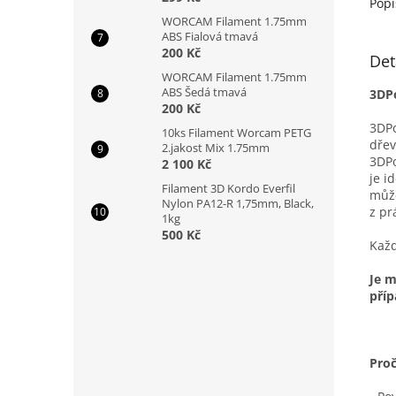
Popi
WORCAM Filament 1.75mm
ABS Fialová tmavá
200 Kč
Det
WORCAM Filament 1.75mm
ABS Šedá tmavá
3DP
200 Kč
3DPo
10ks Filament Worcam PETG
dřev
2.jakost Mix 1.75mm
3DPo
2 100 Kč
je i
Filament 3D Kordo Everfil
může
Nylon PA12-R 1,75mm, Black,
z pr
1kg
500 Kč
Každ
Je 
příp
Pro