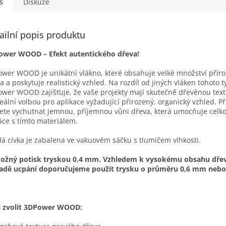
s
Diskuze
ailní popis produktu
ower WOOD – Efekt autentického dřeva!
wer WOOD je unikátní vlákno, které obsahuje velké množství přír
a a poskytuje realistický vzhled. Na rozdíl od jiných vláken tohoto 
wer WOOD zajišťuje, že vaše projekty mají skutečně dřevěnou text
deální volbou pro aplikace vyžadující přirozený, organický vzhled. Při
te vychutnat jemnou, příjemnou vůni dřeva, která umocňuje celko
áce s tímto materiálem.
á cívka je zabalena ve vakuovém sáčku s tlumičem vlhkosti.
možný potisk tryskou 0,4 mm. Vzhledem k vysokému obsahu dřev
adě ucpání doporučujeme použít trysku o průměru 0,6 mm nebo 
č zvolit 3DPower WOOD: