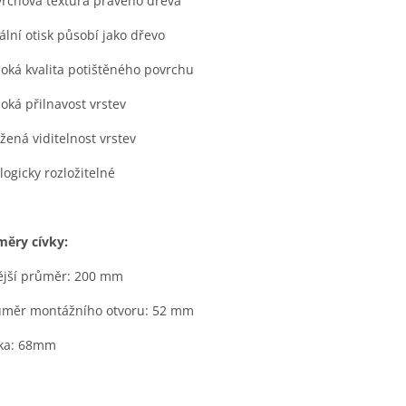
vrchová textura pravého dřeva
nální otisk působí jako dřevo
soká kvalita potištěného povrchu
soká přilnavost vrstev
ížená viditelnost vrstev
ologicky rozložitelné
ěry cívky:
ější průměr: 200 mm
ůměr montážního otvoru: 52 mm
řka: 68mm