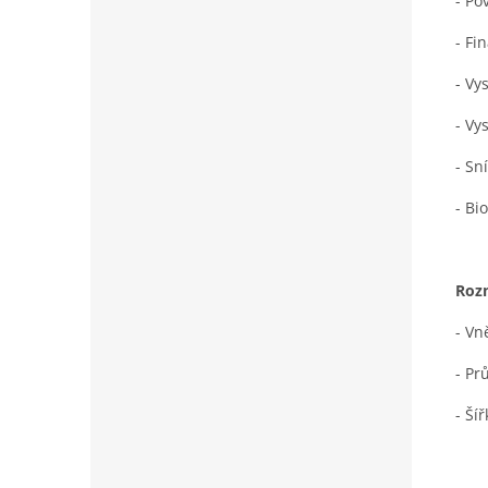
- Po
- Fi
- Vy
- Vy
- Sn
- Bi
Rozm
- Vn
- Pr
- Ší