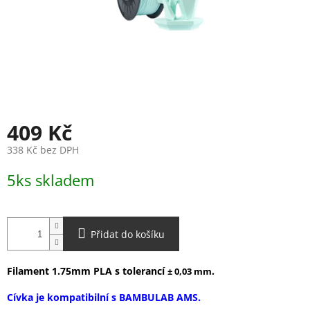
409 Kč
338 Kč bez DPH
Měrná
5ks skladem
cena:
Přidat do košíku
Filament 1.75mm PLA s tolerancí
.
± 0,03 mm
Cívka je kompatibilní s BAMBULAB AMS.