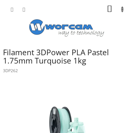
Přejít
NÁKUP
na
obsah
KOŠÍK
Filament 3DPower PLA Pastel
1.75mm Turquoise 1kg
3DP262