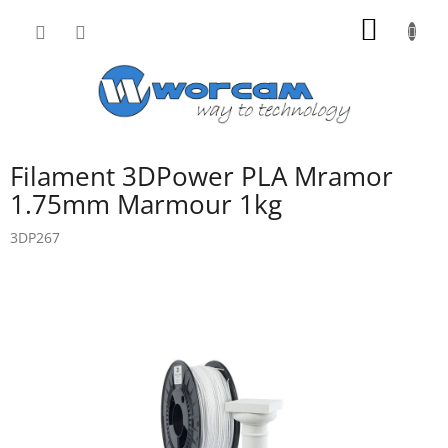
Přejít
NÁKUP
na
obsah
KOŠÍK
Filament 3DPower PLA Mramor
1.75mm Marmour 1kg
3DP267