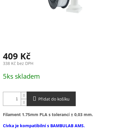
409 Kč
338 Kč bez DPH
Měrná
5ks skladem
cena:
Přidat do košíku
Filament 1.75mm PLA s tolerancí ± 0,03 mm.
Cívka je kompatibilní s BAMBULAB AMS.