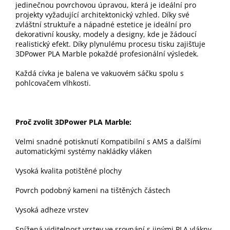
jedinečnou povrchovou úpravou, která je ideální pro
projekty vyžadující architektonický vzhled. Díky své
zvláštní struktuře a nápadné estetice je ideální pro
dekorativní kousky, modely a designy, kde je žádoucí
realistický efekt. Díky plynulému procesu tisku zajišťuje
3DPower PLA Marble pokaždé profesionální výsledek.
Každá cívka je balena ve vakuovém sáčku spolu s
pohlcovačem vlhkosti.
Proč zvolit 3DPower PLA Marble:
Velmi snadné potisknutí Kompatibilní s AMS a dalšími
automatickými systémy nakládky vláken
Vysoká kvalita potištěné plochy
Povrch podobný kameni na tištěných částech
Vysoká adheze vrstev
Snížená viditelnost vrstev ve srovnání s jinými PLA vlákny