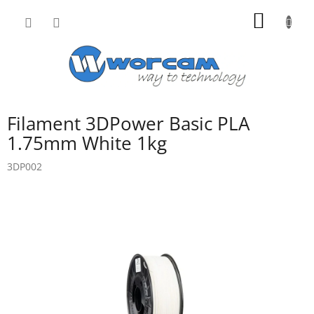
Přejít
NÁKUP
na
obsah
KOŠÍK
Filament 3DPower Basic PLA
1.75mm White 1kg
3DP002