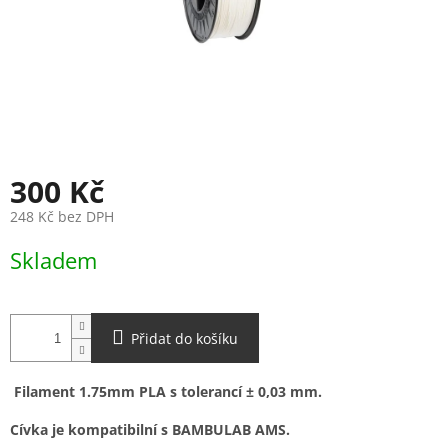
300 Kč
248 Kč bez DPH
Měrná
Skladem
cena:
Přidat do košíku
Filament 1.75mm PLA s tolerancí ± 0,03 mm.
Cívka je kompatibilní s BAMBULAB AMS.