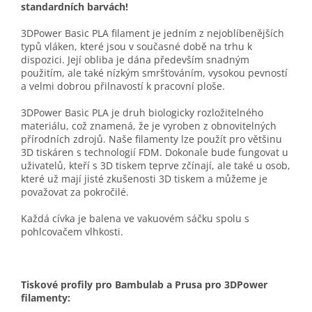
standardních barvách!
3DPower Basic PLA filament je jedním z nejoblíbenějších
typů vláken, které jsou v současné době na trhu k
dispozici. Její obliba je dána především snadným
použitím, ale také nízkým smršťováním, vysokou pevností
a velmi dobrou přilnavostí k pracovní ploše.
3DPower Basic PLA je druh biologicky rozložitelného
materiálu, což znamená, že je vyroben z obnovitelných
přírodních zdrojů. Naše filamenty lze použít pro většinu
3D tiskáren s technologií FDM. Dokonale bude fungovat u
uživatelů, kteří s 3D tiskem teprve zčínají, ale také u osob,
které už mají jisté zkušenosti 3D tiskem a můžeme je
považovat za pokročilé.
Každá cívka je balena ve vakuovém sáčku spolu s
pohlcovačem vlhkosti.
Tiskové profily pro Bambulab a Prusa pro 3DPower
filamenty: