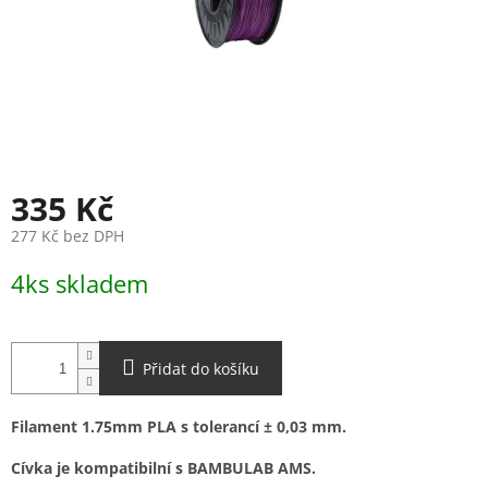
335 Kč
277 Kč bez DPH
Měrná
4ks skladem
cena:
Přidat do košíku
Filament 1.75mm PLA s tolerancí ± 0,03 mm.
Cívka je kompatibilní s BAMBULAB AMS.