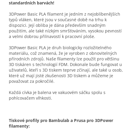
standardních barvách!
3DPower Basic PLA filament je jedním z nejoblíbenějších
typů vláken, které jsou v současné době na trhu k
dispozici. Její obliba je dána především snadným
použitím, ale také nízkým smršťováním, vysokou pevností
a velmi dobrou přilnavostí k pracovní ploše.
3DPower Basic PLA je druh biologicky rozložitelného
materiálu, což znamená, že je vyroben z obnovitelných
přírodních zdrojů. Naše filamenty lze použít pro většinu
3D tiskáren s technologií FDM. Dokonale bude fungovat u
uživatelů, kteří s 3D tiskem teprve zčínají, ale také u osob,
které už mají jisté zkušenosti 3D tiskem a můžeme je
považovat za pokročilé.
Každá cívka je balena ve vakuovém sáčku spolu s
pohlcovačem vlhkosti.
Tiskové profily pro Bambulab a Prusa pro 3DPower
filamenty: