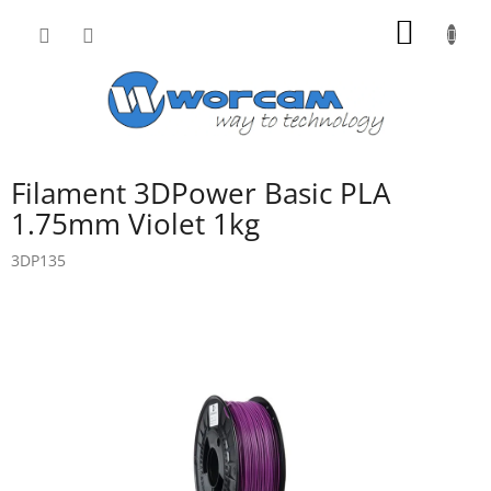
Přejít
NÁKUP
na
obsah
KOŠÍK
Filament 3DPower Basic PLA
1.75mm Violet 1kg
3DP135