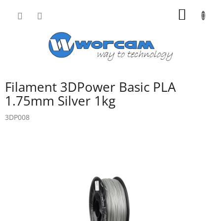
Přejít
NÁKUP
na
obsah
KOŠÍK
Filament 3DPower Basic PLA
1.75mm Silver 1kg
3DP008