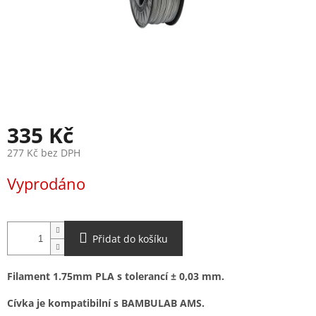
335 Kč
277 Kč bez DPH
Měrná
Vyprodáno
cena:
Přidat do košíku
Filament 1.75mm PLA s tolerancí ± 0,03 mm.
Cívka je kompatibilní s BAMBULAB AMS.