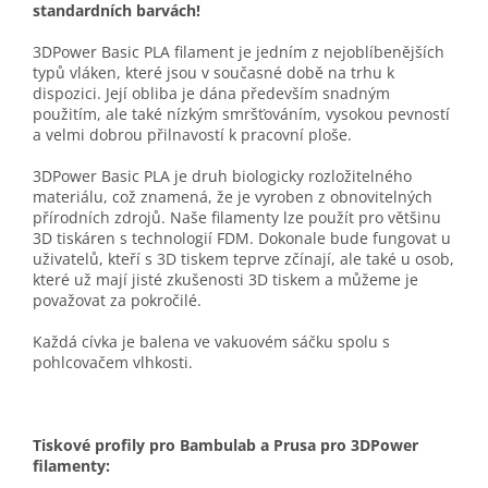
standardních barvách!
3DPower Basic PLA filament je jedním z nejoblíbenějších
typů vláken, které jsou v současné době na trhu k
dispozici. Její obliba je dána především snadným
použitím, ale také nízkým smršťováním, vysokou pevností
a velmi dobrou přilnavostí k pracovní ploše.
3DPower Basic PLA je druh biologicky rozložitelného
materiálu, což znamená, že je vyroben z obnovitelných
přírodních zdrojů. Naše filamenty lze použít pro většinu
3D tiskáren s technologií FDM. Dokonale bude fungovat u
uživatelů, kteří s 3D tiskem teprve zčínají, ale také u osob,
které už mají jisté zkušenosti 3D tiskem a můžeme je
považovat za pokročilé.
Každá cívka je balena ve vakuovém sáčku spolu s
pohlcovačem vlhkosti.
Tiskové profily pro Bambulab a Prusa pro 3DPower
filamenty: