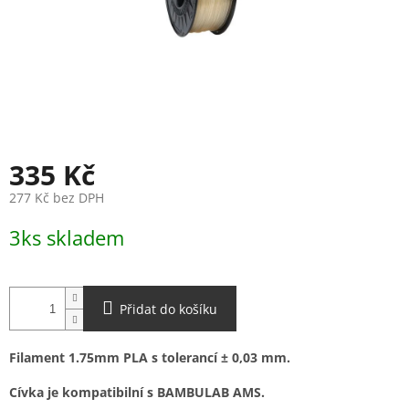
335 Kč
277 Kč bez DPH
Měrná
3ks skladem
cena:
Přidat do košíku
Filament 1.75mm PLA s tolerancí ± 0,03 mm.
Cívka je kompatibilní s BAMBULAB AMS.