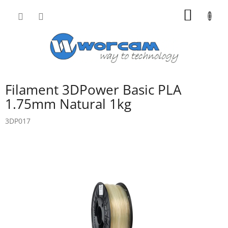
Přejít
NÁKUP
na
obsah
KOŠÍK
Filament 3DPower Basic PLA
1.75mm Natural 1kg
3DP017