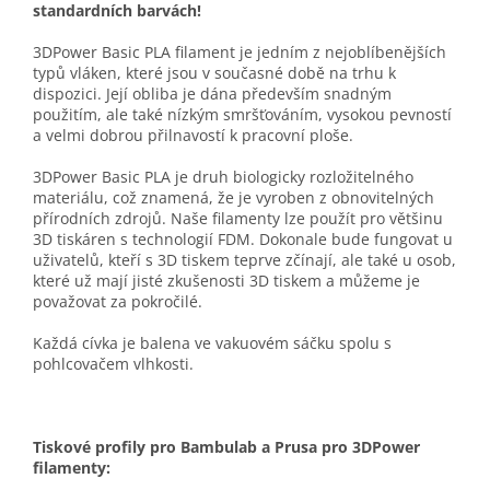
standardních barvách!
3DPower Basic PLA filament je jedním z nejoblíbenějších
typů vláken, které jsou v současné době na trhu k
dispozici. Její obliba je dána především snadným
použitím, ale také nízkým smršťováním, vysokou pevností
a velmi dobrou přilnavostí k pracovní ploše.
3DPower Basic PLA je druh biologicky rozložitelného
materiálu, což znamená, že je vyroben z obnovitelných
přírodních zdrojů. Naše filamenty lze použít pro většinu
3D tiskáren s technologií FDM. Dokonale bude fungovat u
uživatelů, kteří s 3D tiskem teprve zčínají, ale také u osob,
které už mají jisté zkušenosti 3D tiskem a můžeme je
považovat za pokročilé.
Každá cívka je balena ve vakuovém sáčku spolu s
pohlcovačem vlhkosti.
Tiskové profily pro Bambulab a Prusa pro 3DPower
filamenty: