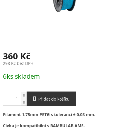
360 Kč
298 Kč bez DPH
Měrná
6ks skladem
cena:
Přidat do košíku
Filament 1.75mm PETG s tolerancí ± 0,03 mm.
Cívka je kompatibilní s BAMBULAB AMS.