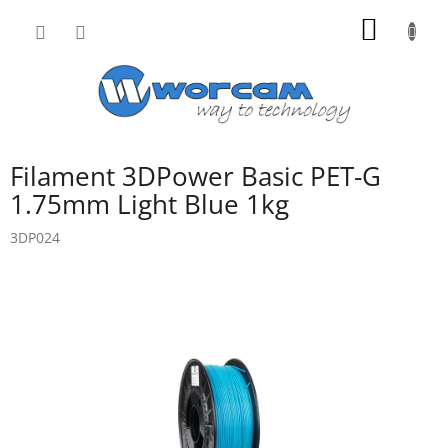
Přejít
NÁKUP
na
obsah
KOŠÍK
Filament 3DPower Basic PET-G
1.75mm Light Blue 1kg
3DP024