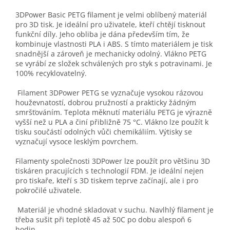
3DPower Basic PETG filament je velmi oblíbený materiál
pro 3D tisk. Je ideální pro uživatele, kteří chtějí tisknout
funkční díly. Jeho obliba je dána především tím, že
kombinuje vlastnosti PLA i ABS. S tímto materiálem je tisk
snadnější a zároveň je mechanicky odolný. Vlákno PETG
se vyrábí ze složek schválených pro styk s potravinami. Je
100% recyklovatelný.
Filament 3DPower PETG se vyznačuje vysokou rázovou
houževnatostí, dobrou pružností a prakticky žádným
smršťováním. Teplota měknutí materiálu PETG je výrazně
vyšší než u PLA a činí přibližně 75 °C. Vlákno lze použít k
tisku součástí odolných vůči chemikáliím. Výtisky se
vyznačují vysoce lesklým povrchem.
Filamenty společnosti 3DPower lze použít pro většinu 3D
tiskáren pracujících s technologií FDM. Je ideální nejen
pro tiskaře, kteří s 3D tiskem teprve začínají, ale i pro
pokročilé uživatele.
Materiál je vhodné skladovat v suchu. Navlhlý filament je
třeba sušit při teplotě 45 až 50C po dobu alespoň 6
hodin.