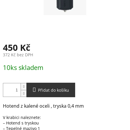
450 Kč
372 Kč bez DPH
Měrná
10ks skladem
cena:
Přidat do košíku
Hotend z kalené oceli , tryska 0,4 mm
V krabici naleznete:
– Hotend s tryskou
– Tepelné mazivo 1