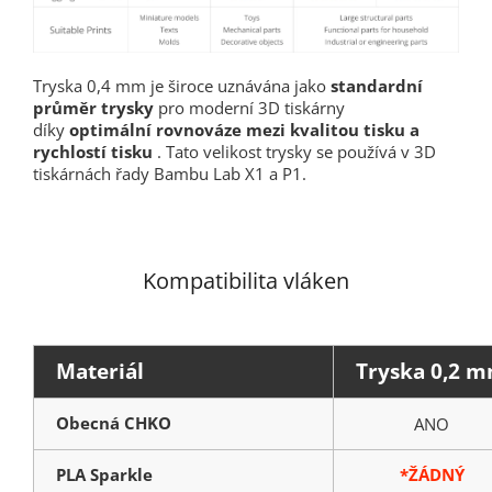
Tryska 0,4 mm je široce uznávána jako
standardní
průměr trysky
pro moderní 3D tiskárny
díky
optimální rovnováze mezi kvalitou tisku a
rychlostí tisku
. Tato velikost trysky se používá v 3D
tiskárnách řady Bambu Lab X1 a P1.
Kompatibilita vláken
Materiál
Tryska 0,2 
Obecná CHKO
ANO
PLA Sparkle
*ŽÁDNÝ