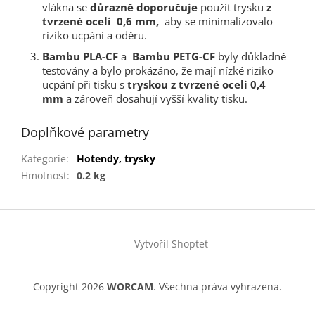
vlákna se
důrazně doporučuje
použít trysku
z
tvrzené oceli
0,6 mm,
aby se minimalizovalo
riziko ucpání a oděru.
Bambu PLA-CF
a
Bambu PETG-CF
byly důkladně
testovány a bylo prokázáno, že mají nízké riziko
ucpání při tisku s
tryskou z tvrzené oceli 0,4
mm
a zároveň dosahují vyšší kvality tisku.
Doplňkové parametry
Kategorie
:
Hotendy, trysky
Hmotnost
:
0.2 kg
Z
á
Vytvořil Shoptet
p
a
t
Copyright 2026
WORCAM
. Všechna práva vyhrazena.
í