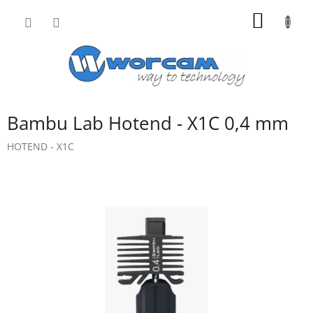
Přejít
NÁKUP
na
obsah
KOŠÍK
Bambu Lab Hotend - X1C 0,4 mm
HOTEND - X1C