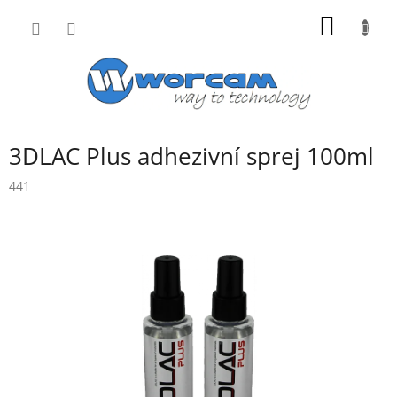
Přejít
NÁKUP
na
obsah
KOŠÍK
3DLAC Plus adhezivní sprej 100ml
441