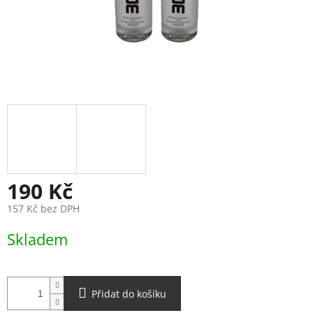
190 Kč
157 Kč bez DPH
Měrná
Skladem
cena:
Přidat do košíku