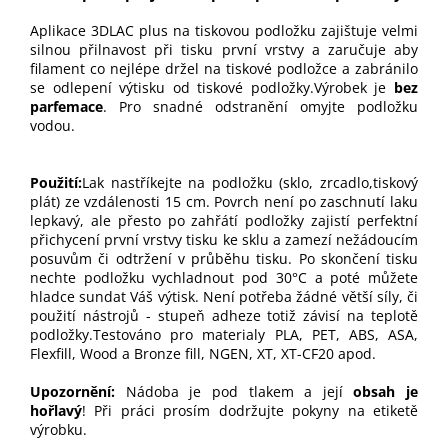
Aplikace 3DLAC plus na tiskovou podložku zajištuje velmi
silnou přilnavost
při tisku první vrstvy a zaručuje aby
filament co nejlépe držel na tiskové podložce a zabránilo
se odlepení výtisku od tiskové podložky.Výrobek je
bez
parfemace
. Pro snadné odstranění omyjte podložku
vodou.
Použití
:
Lak nastříkejte na podložku (sklo, zrcadlo,tiskový
plát) ze vzdálenosti 15 cm. Povrch není po zaschnutí laku
lepkavý, ale přesto po zahřátí podložky zajistí perfektní
přichycení první vrstvy tisku ke sklu a zamezí nežádoucím
posuvům či odtržení v průběhu tisku. Po skončení tisku
nechte podložku vychladnout pod 30°C a poté můžete
hladce sundat Váš výtisk. Není potřeba žádné větší síly, či
použití nástrojů - stupeň adheze totiž závisí na teplotě
podložky.Testováno pro materialy PLA, PET, ABS, ASA,
Flexfill, Wood a Bronze fill, NGEN, XT, XT-CF20 apod.
Upozornění:
Nádoba je pod tlakem a její
obsah je
hořlavý
! Při práci prosím dodržujte pokyny na etiketě
výrobku.