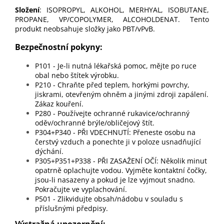
Složení
: ISOPROPYL, ALKOHOL, MERHYAL, ISOBUTANE,
PROPANE, VP/COPOLYMER, ALCOHOLDENAT. Tento
produkt neobsahuje složky jako PBT/vPvB.
Bezpečnostní pokyny:
P101 - Je-li nutná lékařská pomoc, mějte po ruce
obal nebo štítek výrobku.
P210 - Chraňte před teplem, horkými povrchy,
jiskrami, otevřeným ohněm a jinými zdroji zapálení.
Zákaz kouření.
P280 - Používejte ochranné rukavice/ochranný
oděv/ochranné brýle/obličejový štít.
P304+P340 - PŘI VDECHNUTÍ: Přeneste osobu na
čerstvý vzduch a ponechte ji v poloze usnadňující
dýchání.
P305+P351+P338 - PŘI ZASAŽENÍ OČÍ: Několik minut
opatrně oplachujte vodou. Vyjměte kontaktní čočky,
jsou-li nasazeny a pokud je lze vyjmout snadno.
Pokračujte ve vyplachování.
P501 - Zlikvidujte obsah/nádobu v souladu s
příslušnými předpisy.