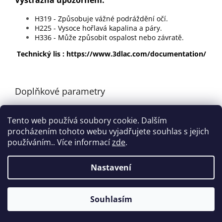
Výstražná upozornění:
H319 - Způsobuje vážné podráždění očí.
H225 - Vysoce hořlavá kapalina a páry.
H336 - Může způsobit ospalost nebo závratě.
Technický lis : https://www.3dlac.com/documentation/
Doplňkové parametry
Kategorie
:
Přislušenství
Tento web používá soubory cookie. Dalším
Hmotnost
:
0.1 kg
procházením tohoto webu vyjadřujete souhlas s jejich
používáním.. Více informací
zde
.
Z
á
Nastavení
Vytvořil Shoptet
p
a
t
Souhlasím
Copyright 2026
WORCAM
. Všechna práva vyhrazena.
í